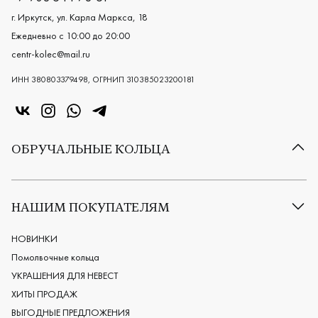
г. Иркутск, ул. Карла Маркса, 18
Ежедневно с 10:00 до 20:00
centr-kolec@mail.ru
ИНН 380803379498, ОГРНИП 310385023200181
«Центр колец» в VK
«Центр колец» в Instagram
«Центр колец» в Whatsapp
«Центр колец» в Telegram
ОБРУЧАЛЬНЫЕ КОЛЬЦА
Все обручальные кольца
Классические обручальные кольца
НАШИМ ПОКУПАТЕЛЯМ
Европейские обручальные кольца
Мужские обручальные кольца
НОВИНКИ
Женские обручальные кольца
Помолвочные кольца
Обручальные кольца из платины
УКРАШЕНИЯ ДЛЯ НЕВЕСТ
Дизайнерские обручальные кольца
ХИТЫ ПРОДАЖ
Черные обручальные кольца
ВЫГОДНЫЕ ПРЕДЛОЖЕНИЯ