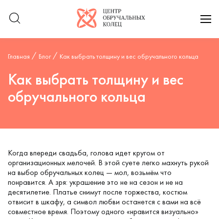
Логотип компании
отк
Главная
Блог
Как выбрать толщину и вес обручального кольца
Как выбрать толщину и вес
обручального кольца
Когда впереди свадьба, голова идет кругом от
организационных мелочей. В этой суете легко махнуть рукой
на выбор
обручальных колец
— мол, возьмём что
понравится. А зря: украшение это не на сезон и не на
десятилетие. Платье снимут после торжества, костюм
отвисит в шкафу, а символ любви останется с вами на всё
совместное время. Поэтому одного «нравится визуально»