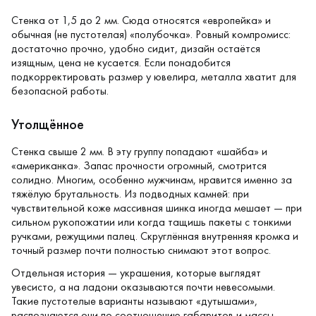
Стенка от 1,5 до 2 мм. Сюда относятся «европейка» и
обычная (не пустотелая) «полубочка». Ровный компромисс:
достаточно прочно, удобно сидит, дизайн остаётся
изящным, цена не кусается. Если понадобится
подкорректировать размер у ювелира, металла хватит для
безопасной работы.
Утолщённое
Стенка свыше 2 мм. В эту группу попадают «шайба» и
«американка». Запас прочности огромный, смотрится
солидно. Многим, особенно мужчинам, нравится именно за
тяжёлую брутальность. Из подводных камней: при
чувствительной коже массивная шинка иногда мешает — при
сильном рукопожатии или когда тащишь пакеты с тонкими
ручками, режущими палец. Скруглённая внутренняя кромка и
точный размер почти полностью снимают этот вопрос.
Отдельная история — украшения, которые выглядят
увесисто, а на ладони оказываются почти невесомыми.
Такие пустотелые варианты называют «дутышами»,
распознаются они по соотношению габаритов и массы.