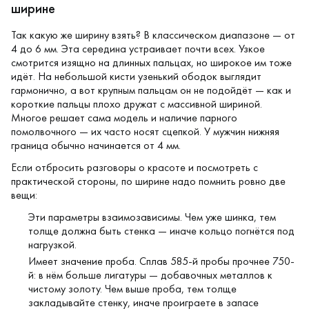
ширине
Так какую же ширину взять? В классическом диапазоне — от
4 до 6 мм. Эта середина устраивает почти всех. Узкое
смотрится изящно на длинных пальцах, но широкое им тоже
идёт. На небольшой кисти узенький ободок выглядит
гармонично, а вот крупным пальцам он не подойдёт — как и
короткие пальцы плохо дружат с массивной шириной.
Многое решает сама модель и наличие парного
помолвочного — их часто носят сцепкой. У мужчин нижняя
граница обычно начинается от 4 мм.
Если отбросить разговоры о красоте и посмотреть с
практической стороны, по ширине надо помнить ровно две
вещи:
Эти параметры взаимозависимы. Чем уже шинка, тем
толще должна быть стенка — иначе кольцо погнётся под
нагрузкой.
Имеет значение проба. Сплав 585-й пробы прочнее 750-
й: в нём больше лигатуры — добавочных металлов к
чистому золоту. Чем выше проба, тем толще
закладывайте стенку, иначе проиграете в запасе