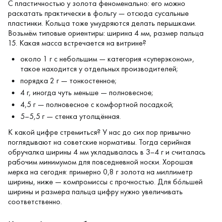
С пластичностью у золота феноменально: его можно
раскатать практически в фольгу — отсюда сусальные
пластинки. Кольца тоже умудряются делать перышками.
Возьмём типовые ориентиры: ширина 4 мм, размер пальца
15. Какая масса встречается на витрине?
около 1 г с небольшим — категория «суперэконом»,
такое находится у отдельных производителей;
порядка 2 г — тонкостенное;
4 г, иногда чуть меньше — полновесное;
4,5 г — полновесное с комфортной посадкой;
5–5,5 г — стенка утолщённая.
К какой цифре стремиться? У нас до сих пор привычно
поглядывают на советские нормативы. Тогда серийная
обручалка ширины 4 мм укладывалась в 3–4 г и считалась
рабочим минимумом для повседневной носки. Хорошая
мерка на сегодня: примерно 0,8 г золота на миллиметр
ширины, ниже — компромиссы с прочностью. Для бо́льшей
ширины и размера пальца цифру нужно увеличивать
соответственно.