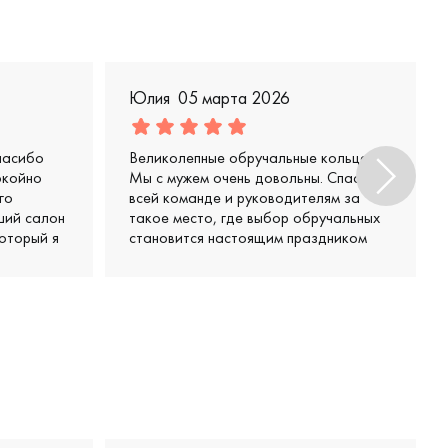
Юлия
05 марта 2026
пасибо
Великолепные обручальные кольца.
окойно
Мы с мужем очень довольны. Спасибо
го
всей команде и руководителям за
ший салон
такое место, где выбор обручальных
оторый я
становится настоящим праздником