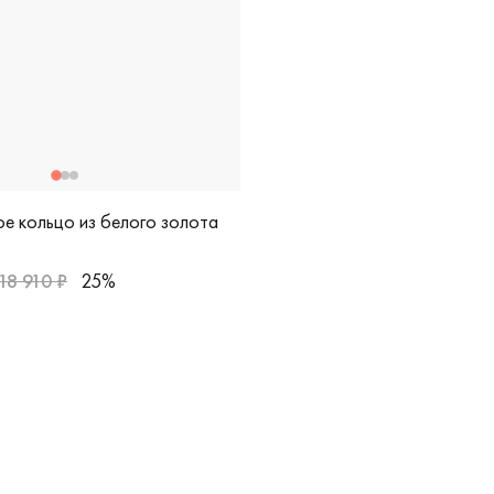
е кольцо из белого золота
18 910 ₽
25%
я, 921865
арные, белое золото 585 пробы, дизайнерская, 921865б