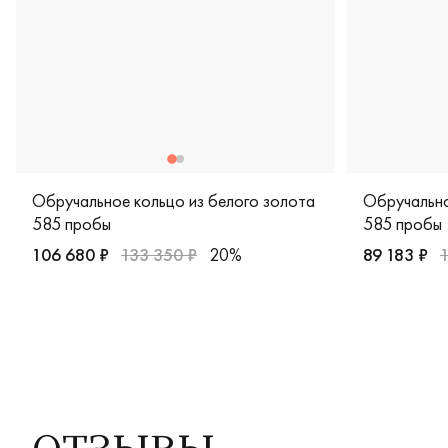
Обручальное кольцо из белого золота
Обручально
585 пробы
585 пробы
106 680 ₽
133 350 ₽
20%
89 183 ₽
1
Мужские, парные, белое золото 585 пробы, дизайнерска
Женские, п