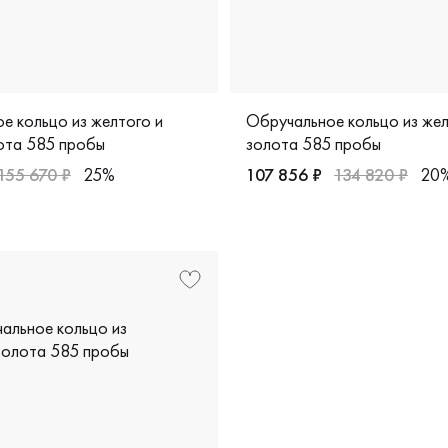
е кольцо из желтого и
Обручальное кольцо из же
ота 585 пробы
золота 585 пробы
155 670 ₽
25%
107 856 ₽
134 820 ₽
20
65б
арные, желтое и белое золото 585 пробы, дизайнерская, 931
Мужские, парные, желтое з