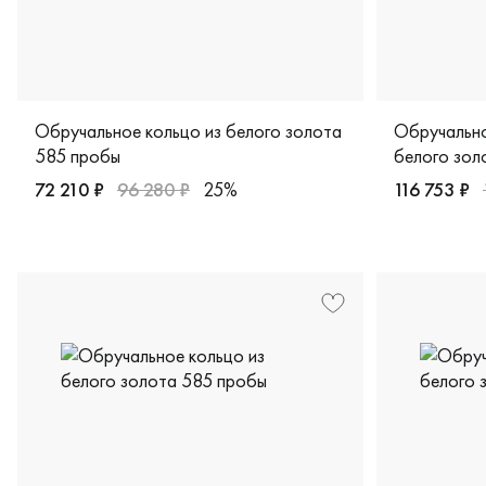
Обручальное кольцо из белого золота
Обручально
585 пробы
белого зол
72 210 ₽
96 280 ₽
25%
116 753 ₽
Женские, белое золото 585 пробы, дизайнерская, 9219
Женские, п