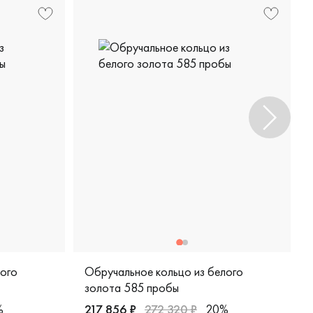
лого
Обручальное кольцо из белого
золота 585 пробы
%
217 856 ₽
272 320 ₽
20%