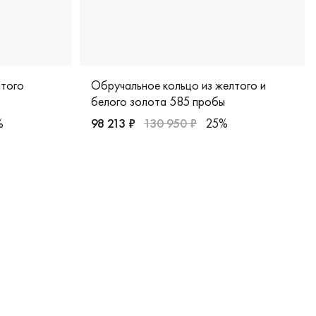
лтого
Обручальное кольцо из желтого и
белого золота 585 пробы
%
98 213 ₽
130 950 ₽
25%
1051б
олото 585 пробы, дизайнерская, 931865
Женские, парные, желтое и белое золото 5