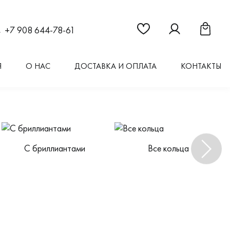
Ссылка на страницу "Из
Ссылка на стран
Ссылка 
+7 908 644-78-61
Я
О НАС
ДОСТАВКА И ОПЛАТА
КОНТАКТЫ
С бриллиантами
Все кольца