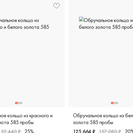
ое кольцо из красного и
Обручальное кольцо из бе
лота 585 пробы
золота 585 пробы
52 440 ₽
25%
125 664 ₽
157 080 ₽
20