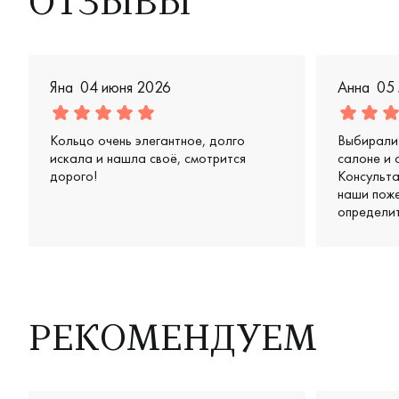
ОТЗЫВЫ
Яна
04 июня 2026
Анна
05
Кольцо очень элегантное, долго
Выбирали 
искала и нашла своё, смотрится
салоне и 
дорого!
Консульт
наши поже
определит
предложил
вариантов
получилис
аккуратны
дорого. О
терпение
РЕКОМЕНДУЕМ
— чувство
действите
довольны