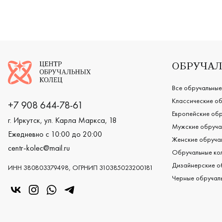
Логотип компании
ОБРУЧАЛ
Все обручальные
Классические об
+7 908 644-78-61
Европейские обр
г. Иркутск, ул. Карла Маркса, 18
Мужские обруча
Ежедневно с 10:00 до 20:00
Женские обручал
centr-kolec@mail.ru
Обручальные кол
Дизайнерские о
ИНН 380803379498, ОГРНИП 310385023200181
Черные обручаль
«Центр колец» в VK
«Центр колец» в Instagram
«Центр колец» в Whatsapp
«Центр колец» в Telegram