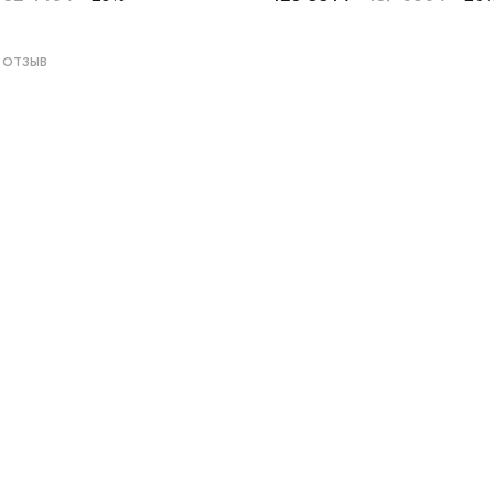
Мужские, парные, белое зо
 отзыв
 классическая, р-5/к
расное и белое золото 585 пробы, comfort fit, дизайнерская