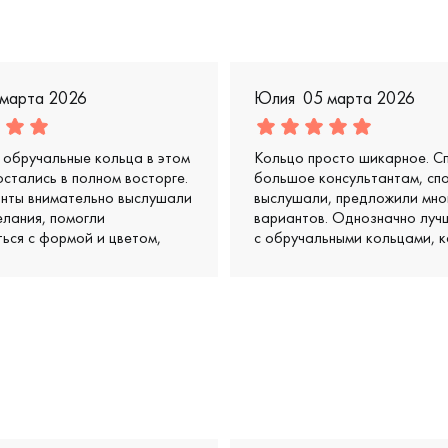
 марта 2026
Юлия
05 марта 2026
обручальные кольца в этом
Кольцо просто шикарное. С
остались в полном восторге.
большое консультантам, сп
анты внимательно выслушали
выслушали, предложили мно
лания, помогли
вариантов. Однозначно луч
ься с формой и цветом,
с обручальными кольцами, к
и несколько классных
видела
 в нашем бюджете. Кольца
ь просто супер: удобные,
е, выглядят очень стильно и
тдельное спасибо за
 и дружелюбное отношение
валось, что им
льно важно, чтобы мы ушли
ми.