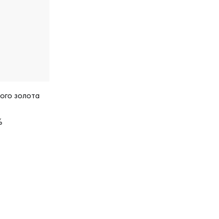
лого золота
%
лото 585 пробы, дизайнерская, 921682