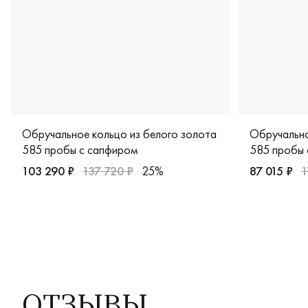
Обручальное кольцо из белого золота
Обручально
585 пробы с сапфиром
585 пробы 
103 290 ₽
137 720 ₽
25%
87 015 ₽
1
Мужские, парные, белое золото 585 пробы, дизайнерска
Женские, п
ОТЗЫВЫ