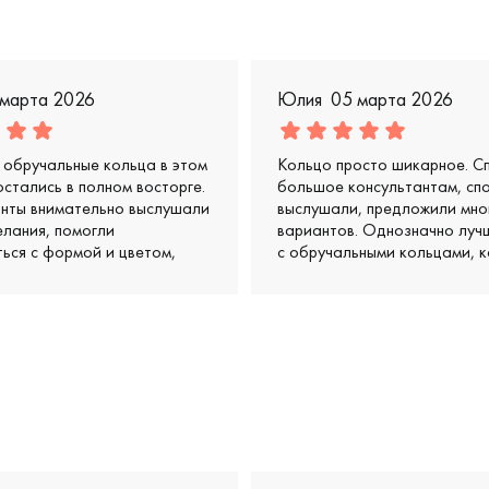
 марта 2026
Юлия
05 марта 2026
обручальные кольца в этом
Кольцо просто шикарное. С
остались в полном восторге.
большое консультантам, сп
анты внимательно выслушали
выслушали, предложили мно
лания, помогли
вариантов. Однозначно луч
ься с формой и цветом,
с обручальными кольцами, к
и несколько классных
видела
 в нашем бюджете. Кольца
ь просто супер: удобные,
е, выглядят очень стильно и
тдельное спасибо за
 и дружелюбное отношение
валось, что им
льно важно, чтобы мы ушли
ми.