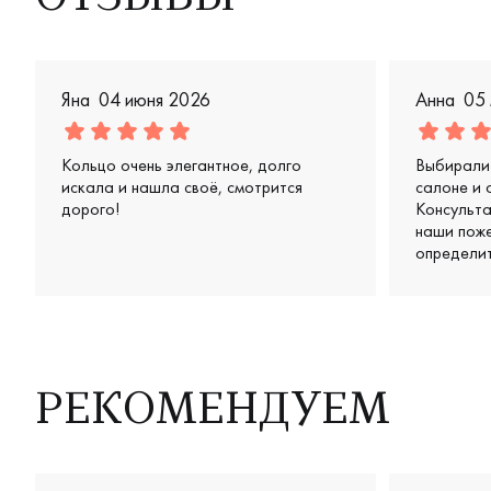
Яна
04 июня 2026
Анна
05
Кольцо очень элегантное, долго
Выбирали 
искала и нашла своё, смотрится
салоне и 
дорого!
Консульт
наши поже
определит
предложил
вариантов
получилис
аккуратны
дорого. О
терпение
РЕКОМЕНДУЕМ
— чувство
действите
довольны