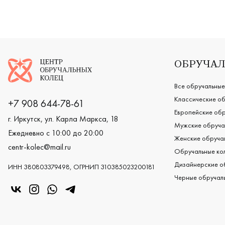
Логотип компании
ОБРУЧАЛ
Все обручальные
Классические об
+7 908 644-78-61
Европейские обр
г. Иркутск, ул. Карла Маркса, 18
Мужские обруча
Ежедневно с 10:00 до 20:00
Женские обручал
centr-kolec@mail.ru
Обручальные кол
Дизайнерские о
ИНН 380803379498, ОГРНИП 310385023200181
Черные обручаль
«Центр колец» в VK
«Центр колец» в Instagram
«Центр колец» в Whatsapp
«Центр колец» в Telegram