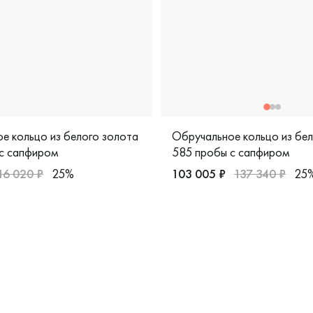
е кольцо из белого золота
Обручальное кольцо из бе
с сапфиром
585 пробы с сапфиром
16 020 ₽
25%
103 005 ₽
137 340 ₽
25
я, 9211019
арные, белое золото 585 пробы, дизайнерская, 9211019б
Мужские, парные, белое зо