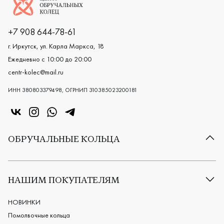
Логотип компании
+7 908 644-78-61
г. Иркутск, ул. Карла Маркса, 18
Ежедневно с 10:00 до 20:00
centr-kolec@mail.ru
ИНН 380803379498, ОГРНИП 310385023200181
«Центр колец» в VK
«Центр колец» в Instagram
«Центр колец» в Whatsapp
«Центр колец» в Telegram
ОБРУЧАЛЬНЫЕ КОЛЬЦА
Все обручальные кольца
Классические обручальные кольца
НАШИМ ПОКУПАТЕЛЯМ
Европейские обручальные кольца
Мужские обручальные кольца
НОВИНКИ
Женские обручальные кольца
Помолвочные кольца