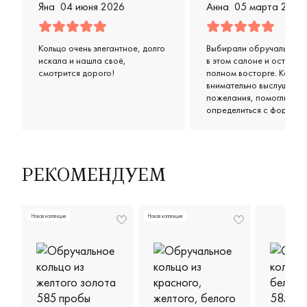
Яна
04 июня 2026
Анна
05 марта 2026
Кольцо очень элегантное, долго
Выбирали обручальные 
искала и нашла своё,
в этом салоне и остались
смотрится дорого!
полном восторге. Консул
внимательно выслушали
пожелания, помогли
определиться с формой 
цветом, предложили нес
классных вариантов в н
бюджете. Кольца получи
просто супер: удобные,
аккуратные, выглядят оч
РЕКОМЕНДУЕМ
стильно и дорого. Отдел
спасибо за терпение и
дружелюбное отношени
Новая коллекция
Новая коллекция
чувствовалось, что им
действительно важно, ч
ушли довольными.