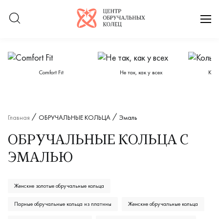
Логотип компании
отк
Категории каталога
Сomfort Fit
Не так, как у всех
Кол
Главная
ОБРУЧАЛЬНЫЕ КОЛЬЦА
Эмаль
ОБРУЧАЛЬНЫЕ КОЛЬЦА С
ЭМАЛЬЮ
Женские золотые обручальные кольца
Парные обручальные кольца из платины
Женские обручальные кольца