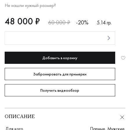
Не нашли нужный размер?
RUB
48000
48 000 ₽
60 000 ₽
-20%
5.14 гр.
Оплата долями
Добавить в корзину
Забронировать для примерки
Получить видеообзор
ОПИСАНИЕ
Для кого
Парные
,
Мужские