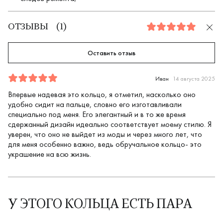
ОТЗЫВЫ
(
1
)
5.0
Оставить отзыв
Отзыв
1
5.0
5
Иван
14 августа 2025
Впервые надевая это кольцо, я отметил, насколько оно
удобно сидит на пальце, словно его изготавливали
специально под меня. Его элегантный и в то же время
сдержанный дизайн идеально соответствует моему стилю. Я
уверен, что оно не выйдет из моды и через много лет, что
для меня особенно важно, ведь обручальное кольцо- это
украшение на всю жизнь.
У ЭТОГО КОЛЬЦА ЕСТЬ ПАРА