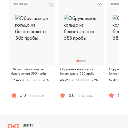
Новая коллекция
Новая коллекция
Обручальное кольцо из
Обручальное кольцо из
Обручальное 
белого золота 585 пробы
белого золота 585 пробы
белого золот
37 672 ₽
47 090 ₽
20%
45 750 ₽
61 000 ₽
25%
57 488 ₽
76
5.0
1 отзыв
5.0
1 отзыв
5.0
Мужские, парные, белое золото 585 пробы, дизайнерс
Женские, мужские, парные, бело
Мужские,
Логотип компании