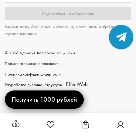
Подписаться на обновления
Нажимая кнопку «Подписаться на обновления», я соглашаюсь на обработку
персональных данных
©
2026
Адамант. Все права защищены.
Пользовательское cоглашение
Политика конфиденциальности
EffectWeb
Разработка дизайна, структуры -
Получить 1000 рублей
Created by
Ссылка на страницу "Избранное"
Ссылка на страницу "Ко
Ссылка н