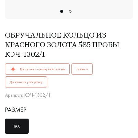
ОБРУЧАЛЬНОЕ КОЛЬЦО ИЗ
КРАСНОГО ЗОЛОТА 585 ПРОБЫ
КЭЧ-1302/1
ОБРУЧАЛЬНЫЕ КОЛЬЦА мужские, парные КЭЧ-1302/1 AU 585
Доступно к примерке в салоне
Trade-in
Доступно в рассрочку
Артикул: КЭЧ-1302/1
РАЗМЕР
19.0