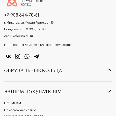
+7 908 644-78-61
г. Иркутск, ул. Карла Маркса, 18
Ежедневно с 10:00 до 20:00
centr-kolec@mail.ru
ИНН 380803379498, ОГРНИП 310385023200181
«Центр колец» в VK
«Центр колец» в Instagram
«Центр колец» в Whatsapp
«Центр колец» в Telegram
ОБРУЧАЛЬНЫЕ КОЛЬЦА
Все обручальные кольца
Классические обручальные кольца
НАШИМ ПОКУПАТЕЛЯМ
Европейские обручальные кольца
Мужские обручальные кольца
НОВИНКИ
Женские обручальные кольца
Помолвочные кольца
Обручальные кольца из платины