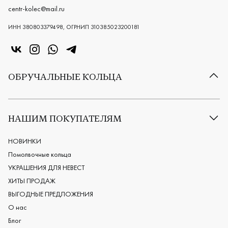
centr-kolec@mail.ru
ИНН 380803379498, ОГРНИП 310385023200181
«Центр колец» в VK
«Центр колец» в Instagram
«Центр колец» в Whatsapp
«Центр колец» в Telegram
ОБРУЧАЛЬНЫЕ КОЛЬЦА
Все обручальные кольца
Классические обручальные кольца
НАШИМ ПОКУПАТЕЛЯМ
Европейские обручальные кольца
Мужские обручальные кольца
НОВИНКИ
Женские обручальные кольца
Помолвочные кольца
Обручальные кольца из платины
УКРАШЕНИЯ ДЛЯ НЕВЕСТ
Дизайнерские обручальные кольца
ХИТЫ ПРОДАЖ
Черные обручальные кольца
ВЫГОДНЫЕ ПРЕДЛОЖЕНИЯ
О нас
Блог