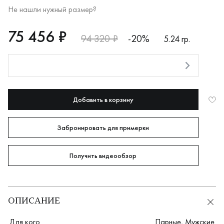
Не нашли нужный размер?
RUB
75456
75 456 ₽
94 320 ₽
-20%
5.24 гр.
Оплата долями
Добавить в корзину
Забронировать для примерки
Получить видеообзор
ОПИСАНИЕ
Для кого
Парные
,
Мужские