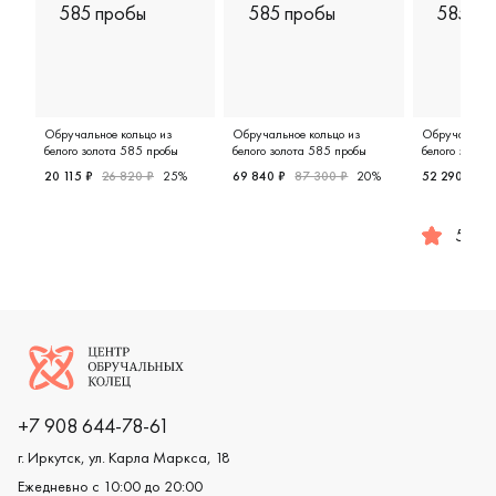
Обручальное кольцо из
Обручальное кольцо из
Обручальное 
белого золота 585 пробы
белого золота 585 пробы
белого золот
20 115 ₽
26 820 ₽
25%
69 840 ₽
87 300 ₽
20%
52 290 ₽
69
Женские, белое золото 585 пробы, классическая, 5-5
Женские, мужские, парные, бело
5.0
Женские,
Логотип компании
+7 908 644-78-61
г. Иркутск, ул. Карла Маркса, 18
Ежедневно с 10:00 до 20:00