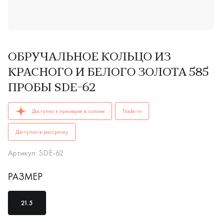
ОБРУЧАЛЬНОЕ КОЛЬЦО ИЗ
КРАСНОГО И БЕЛОГО ЗОЛОТА 585
ПРОБЫ SDE-62
ОБРУЧАЛЬНЫЕ КОЛЬЦА мужские, парные SDE-62 AU 585 куп
Доступно к примерке в салоне
Trade-in
Доступно в рассрочку
Артикул: SDE-62
РАЗМЕР
21.5