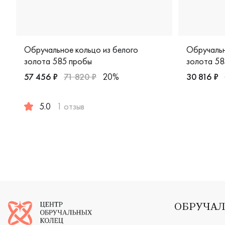
Обручальное кольцо из белого
Обручальн
золота 585 пробы
золота 58
57 456 ₽
71 820 ₽
20%
30 816 ₽
Женские, м
5.0
1 отзыв
Женские, мужские, парные, белое золото 585 пробы, 
Логотип компании
ОБРУЧАЛ