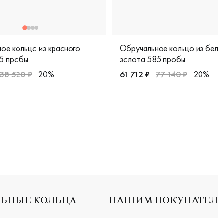
ое кольцо из красного
Обручальное кольцо из бе
5 пробы
золота 585 пробы
38 520 ₽
20%
61 712 ₽
77 140 ₽
20%
ужские, парные, красное золото 585 пробы, comfort fit, диз
Женские, мужские, парные,
дизайнерская, лт-1/б
ЬНЫЕ КОЛЬЦА
НАШИМ ПОКУПАТЕ