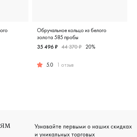
лого
Обручальное кольцо из белого
золота 585 пробы
35 496 ₽
44 370 ₽
20%
айнерская, 200-000-950
 белое золото 585 пробы, дизайнерская, н-5б
5.0
1 отзыв
Женские, мужские, парные, белое золото 585 
Узнавайте первыми о наших скидках
ЛЯМ
и уникальных торговых