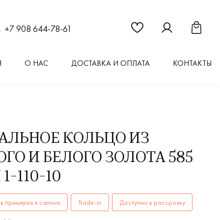
Ссылка на страницу "Из
Ссылка на стран
Ссылка 
+7 908 644-78-61
Я
О НАС
ДОСТАВКА И ОПЛАТА
КОНТАКТЫ
АЛЬНОЕ КОЛЬЦО ИЗ
ГО И БЕЛОГО ЗОЛОТА 585
1-110-10
ОЛЬЦА женские, мужские, парные 1-110-10 AU 585 купить в
к примерке в салоне
Trade-in
Доступно в рассрочку