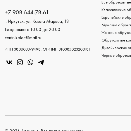
Все обручальные
Классические об
+7 908 644-78-61
Европейские обр
г. Иркутск, ул. Карла Маркса, 18
Мужские обруча
Ежедневно с 10:00 до 20:00
Женские обручал
centr-kolec@mail.ru
Обручальные кол
Дизайнерские о
ИНН 380803379498, ОГРНИП 310385023200181
Черные обручаль
«Центр колец» в VK
«Центр колец» в Instagram
«Центр колец» в Whatsapp
«Центр колец» в Telegram
©
2026
Адамант. Все права защищены.