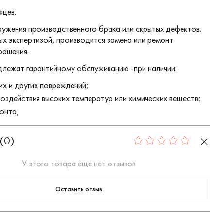
яцев.
ружения производственного брака или скрытых дефектов,
х экспертизой, производится замена или ремонт
рашения.
длежат гарантийному обслуживанию -при наличии:
их и других повреждений;
воздействия высоких температур или химических веществ;
онта;
(
0
)
0
У этого товара еще нет отзывов
Оставить отзыв