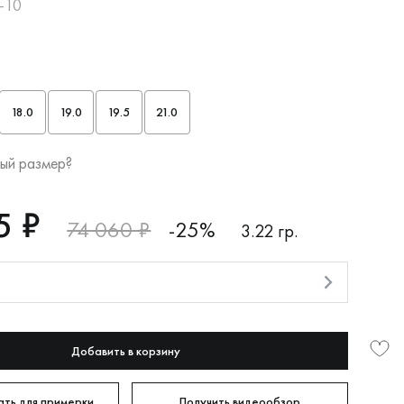
0-10
18.0
19.0
19.5
21.0
ый размер?
5 ₽
74 060 ₽
-25%
3.22 гр.
и
Добавить в корзину
ть для примерки
Получить видеообзор