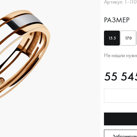
Артикул: 1-11
РАЗМЕР
15.5
17.0
Не нашли нужн
RUB
55545
55 54
Оплата долям
Забронирова