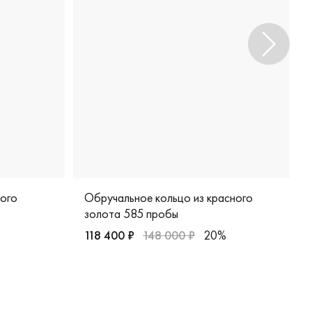
лого
Обручальное кольцо из красного
золота 585 пробы
%
118 400 ₽
148 000 ₽
20%
лото 585 пробы, дизайнерская, vgok0214м
Мужские, парные, красное золото 585 проб
408-02