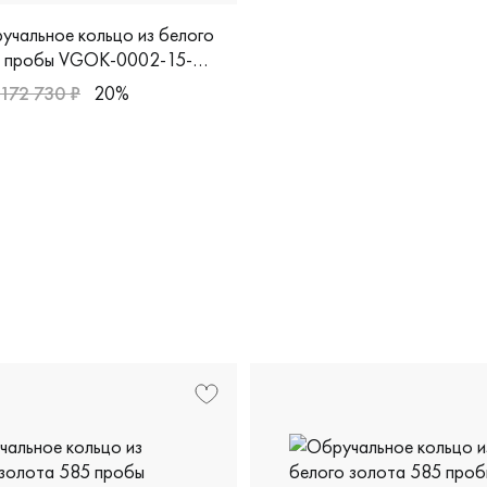
учальное кольцо из белого
5 пробы VGOK-0002-15-
172 730 ₽
20%
арные, белое золото 585 пробы, дизайнерская, vgok-0002-
, дизайнерская, шн4-1бр/бк