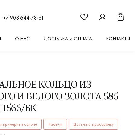
Ссылка на страницу "Из
Ссылка на стран
Ссылка 
+7 908 644-78-61
Я
О НАС
ДОСТАВКА И ОПЛАТА
КОНТАКТЫ
АЛЬНОЕ КОЛЬЦО ИЗ
ГО И БЕЛОГО ЗОЛОТА 585
1566/БК
ОЛЬЦА женские, мужские, парные 1566/бк AU 585 купить в 
к примерке в салоне
Trade-in
Доступно в рассрочку