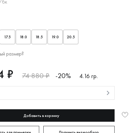
/бк
17.5
18.0
18.5
19.0
20.5
ый размер?
4 ₽
74 880 ₽
-20%
4.16 гр.
и
Добавить в корзину
ть для примерки
Получить видеообзор