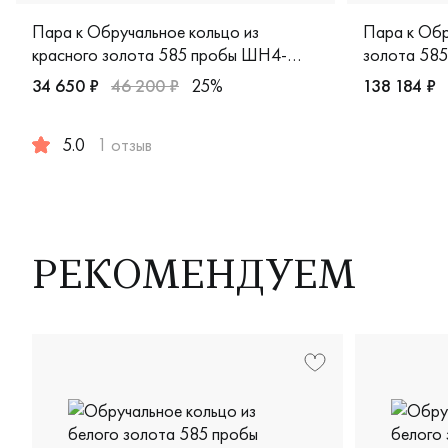
Пара к Обручальное кольцо из
Пара к Обр
красного золота 585 пробы ШН4-
золота 58
1бр/бк
20-00м
34 650 ₽
46 200 ₽
25%
138 184 ₽
Мужские, п
5.0
1 отзыв
Женские, парные, красное золото 585 пробы, comfort fit
РЕКОМЕНДУЕМ