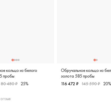
ое кольцо из белого
Обручальное кольцо из бе
5 пробы
золота 585 пробы
80 480 ₽
25%
116 472 ₽
145 590 ₽
20
, дизайнерская, 210-000-395
Мужские, парные, белое зо
 отзыв
мужские, парные, белое золото 585 пробы, дизайнерская, к-