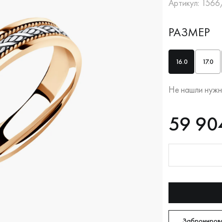
Артикул: 1566
РАЗМЕР
16.0
17.0
Не нашли нужн
RUB
59904
59 90
Оплата долям
Забронирова