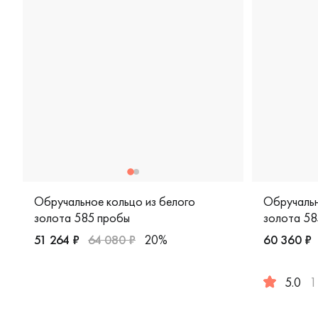
Обручальное кольцо из белого
Обручальн
золота 585 пробы
золота 58
51 264 ₽
64 080 ₽
20%
60 360 ₽
Мужские, парные, белое золото 585 пробы, comfort fit
5.0
1
Женские, 