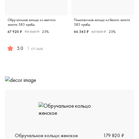
Обручальное кольцо из желтого
Помолвочное кольцо из белого золота
золота 585 пробы
585 пробы
67 920 ₽
90 560 ₽
25%
46 545 ₽
62 060 ₽
25%
Женские, белое золото 585 
5.0
1 отзыв
Женские, желтое золото 585 пробы, comfort fit, дизайнер
Обручальное кольцо женское
179 820 ₽