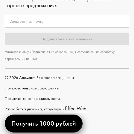
торговых предложениях
Электронная почта
Подписаться на обновления
Нажимая кнопку «Подписаться на обновления», я соглашаюсь на обработку
персональных данных
©
2026
Адамант. Все права защищены.
Пользовательское cоглашение
Политика конфиденциальности
EffectWeb
Разработка дизайна, структуры -
Получить 1000 рублей
Created by