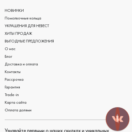
Европейские обручальные кольца
Мужские обручальные кольца
НОВИНКИ
Женские обручальные кольца
Помолвочные кольца
Обручальные кольца из платины
УКРАШЕНИЯ ДЛЯ НЕВЕСТ
Дизайнерские обручальные кольца
ХИТЫ ПРОДАЖ
Черные обручальные кольца
ВЫГОДНЫЕ ПРЕДЛОЖЕНИЯ
О нас
Блог
Доставка и оплата
Контакты
Рассрочка
Гарантия
Trade-in
Карта сайта
Оплата долями
Узнавайте первыми о наших скидках и уникальных