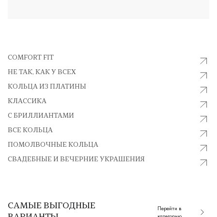
МЫ ПРОДАЕМ УКРАШЕНИЯ
СOMFORT FIT
НЕ ТАК, КАК У ВСЕХ
КОЛЬЦА ИЗ ПЛАТИНЫ
КЛАССИКА
С БРИЛЛИАНТАМИ
ВСЕ КОЛЬЦА
ПОМОЛВОЧНЫЕ КОЛЬЦА
СВАДЕБНЫЕ И ВЕЧЕРНИЕ УКРАШЕНИЯ
САМЫЕ ВЫГОДНЫЕ
Перейти в
категорию