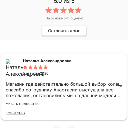
5.0
из 5
На основе
541
оценок
Оставить отзыв
Наталья Александровна
5 августа 2026
Магазин где действительно большой выбор колец,
спасибо сотруднику Анастасии выслушала все
пожелания, остановились мы на данной модели и
думали, что отличный вариант, но на матовых
Читать полностью
кольцах царапины видны ещё больше чем на
глянцевых
Отзыв 2GIS