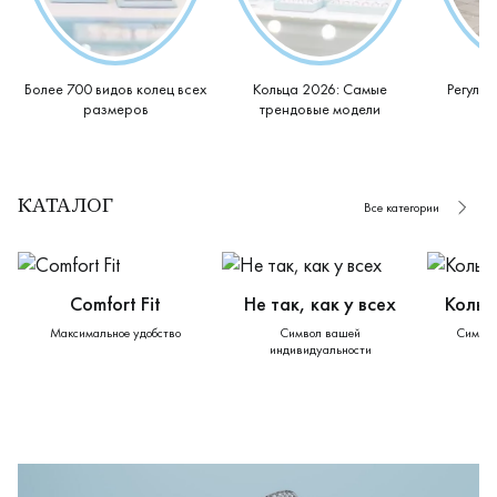
Более 700 видов колец всех
Кольца 2026: Самые
Регуля
размеров
трендовые модели
КАТАЛОГ
Все категории
Сomfort Fit
Не так, как у всех
Кольц
Максимальное удобство
Символ вашей
Символ
индивидуальности