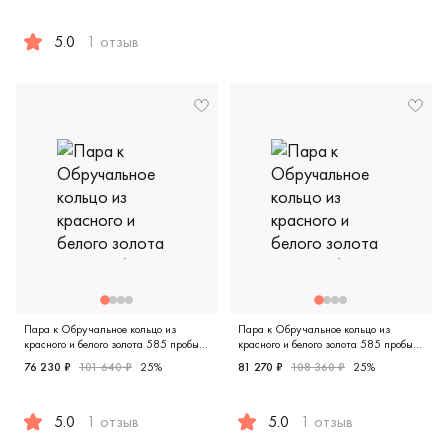
Женские, белое золото 585 пр
5.0
1 отзыв
Женские, парные, белое золото 585 пробы, comfort fit, д
Пара к Обручальное кольцо из
Пара к Обручальное кольцо из
красного и белого золота 585 пробы
красного и белого золота 585 пробы
ДН-к-13-18бр/бк
ДН-К13-18БР/БК
76 230 ₽
101 640 ₽
25%
81 270 ₽
108 360 ₽
25%
5.0
1 отзыв
5.0
1 отзыв
Женские, парные, красное и белое золото 585 пробы, ди
Женские, парные, красное и