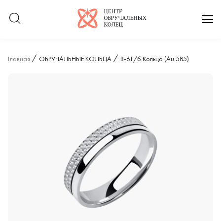
Логотип компании
отк
Главная
ОБРУЧАЛЬНЫЕ КОЛЬЦА
В-61/б Кольцо (Au 585)