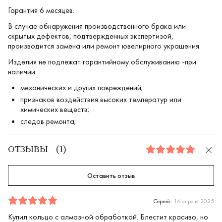
Гарантия 6 месяцев.
В случае обнаружения производственного брака или
скрытых дефектов, подтверждённых экспертизой,
производится замена или ремонт ювелирного украшения.
Изделия не подлежат гарантийному обслуживанию -при
наличии:
механических и других повреждений;
признаков воздействия высоких температур или
химических веществ;
следов ремонта;
ОТЗЫВЫ
(
1
)
5.0
Оставить отзыв
Отзыв
1
5.0
5
Сергей
16 апреля 2025
Купил кольцо с алмазной обработкой. Блестит красиво, но