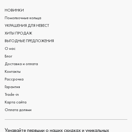
Европейские обручальные кольца
Мужские обручальные кольца
НОВИНКИ
Женские обручальные кольца
Помолвочные кольца
Обручальные кольца из платины
УКРАШЕНИЯ ДЛЯ НЕВЕСТ
Дизайнерские обручальные кольца
ХИТЫ ПРОДАЖ
Черные обручальные кольца
ВЫГОДНЫЕ ПРЕДЛОЖЕНИЯ
О нас
Блог
Доставка и оплата
Контакты
Рассрочка
Гарантия
Trade-in
Карта сайта
Оплата долями
Узнавайте первыми о наших скидках и уникальных