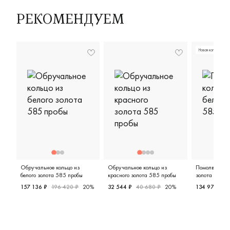
РЕКОМЕНДУЕМ
Новая коллекция
Обручальное кольцо из
Обручальное кольцо из
Помолвочное 
белого золота 585 пробы
красного золота 585 пробы
золота 585 п
157 136 ₽
196 420 ₽
20%
32 544 ₽
40 680 ₽
20%
134 978 ₽
1
Мужские, парные, белое золото 585 пробы, дизайнерс
Женские, мужские, парные, крас
Женские,