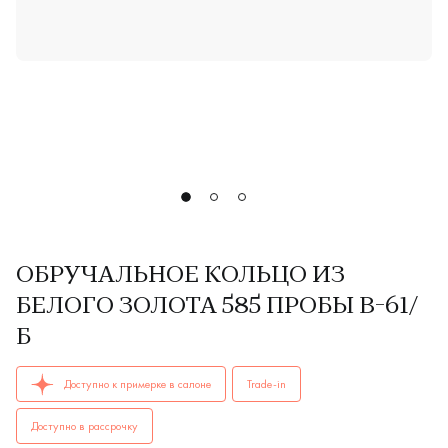
ОБРУЧАЛЬНОЕ КОЛЬЦО ИЗ
БЕЛОГО ЗОЛОТА 585 ПРОБЫ В-61/
Б
ОБРУЧАЛЬНЫЕ КОЛЬЦА мужские, парные В-61/б AU 585 куп
Доступно к примерке в салоне
Trade-in
Доступно в рассрочку