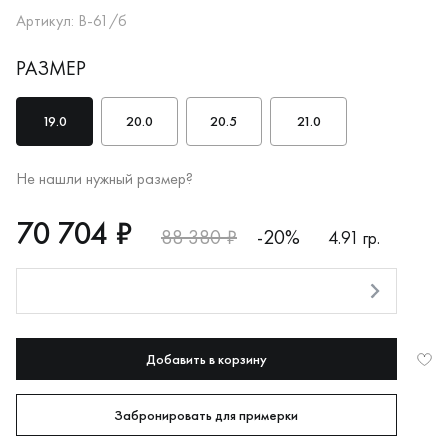
Артикул: В-61/б
РАЗМЕР
19.0
20.0
20.5
21.0
Не нашли нужный размер?
RUB
70704
70 704 ₽
88 380 ₽
-20%
4.91 гр.
Оплата долями
Добавить в корзину
Забронировать для примерки