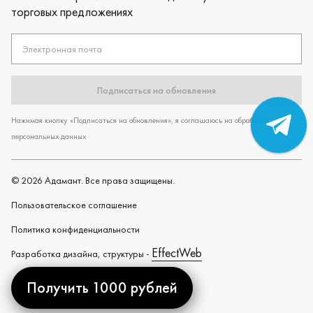
торговых предложениях
Электронная почта
Подписаться на обновления
Нажимая кнопку «Подписаться на обновления», я соглашаюсь на обработку
персональных данных
©
2026
Адамант. Все права защищены.
Пользовательское cоглашение
Политика конфиденциальности
EffectWeb
Разработка дизайна, структуры -
Получить 1000 рублей
Created by