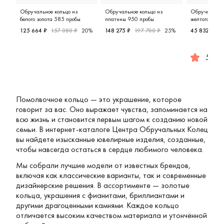
Обручальное кольцо из
Обручальное кольцо из
Обручальное 
белого золота 585 пробы
платины 950 пробы
желтого золо
125 664 ₽
157 080 ₽
20%
148 275 ₽
197 700 ₽
25%
45 832 ₽
57
Мужские, парные, белое золото 585 пробы, дизайнерск
Женские, платина 950 пробы, д
5.0
Женские,
Помолвочное кольцо — это украшение, которое
говорит за вас. Оно выражает чувства, запоминается на
всю жизнь и становится первым шагом к созданию новой
семьи. В интернет-каталоге
Центра Обручальных Колец
вы найдете изысканные ювелирные изделия, созданные,
чтобы навсегда остаться в сердце любимого человека.
Мы собрали лучшие модели от известных брендов,
включая как классические варианты, так и современные
дизайнерские решения. В ассортименте — золотые
кольца, украшения с фианитами, бриллиантами и
другими драгоценными камнями. Каждое кольцо
отличается высоким качеством материала и утончённой