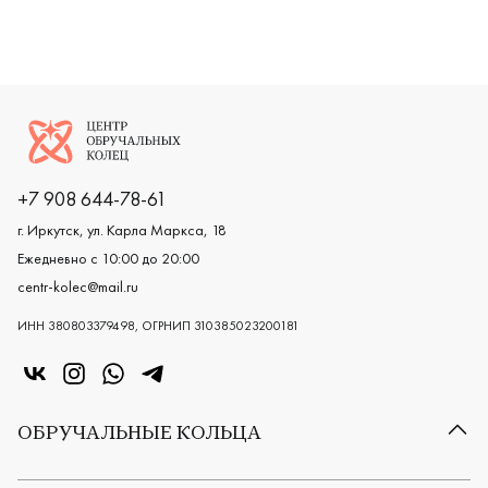
Логотип компании
+7 908 644-78-61
г. Иркутск, ул. Карла Маркса, 18
Ежедневно с 10:00 до 20:00
centr-kolec@mail.ru
ИНН 380803379498, ОГРНИП 310385023200181
«Центр колец» в VK
«Центр колец» в Instagram
«Центр колец» в Whatsapp
«Центр колец» в Telegram
ОБРУЧАЛЬНЫЕ КОЛЬЦА
Все обручальные кольца