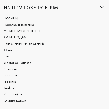
Классические обручальные кольца
НАШИМ ПОКУПАТЕЛЯМ
Европейские обручальные кольца
Мужские обручальные кольца
НОВИНКИ
Женские обручальные кольца
Помолвочные кольца
Обручальные кольца из платины
УКРАШЕНИЯ ДЛЯ НЕВЕСТ
Дизайнерские обручальные кольца
ХИТЫ ПРОДАЖ
Черные обручальные кольца
ВЫГОДНЫЕ ПРЕДЛОЖЕНИЯ
О нас
Блог
Доставка и оплата
Контакты
Рассрочка
Гарантия
Trade-in
Карта сайта
Оплата долями