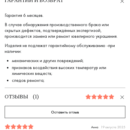
ГАРАНТИИ И ВОЗВРАТ
Гарантия 6 месяцев.
В случае обнаружения производственного брака или
скрытых дефектов, подтверждённых экспертизой,
производится замена или ремонт ювелирного украшения.
Изделия не подлежат гарантийному обслуживанию -при
наличии:
механических и других повреждений;
признаков воздействия высоких температур или
химических веществ;
следов ремонта;
ОТЗЫВЫ
(
1
)
5.0
Оставить отзыв
Отзыв
1
5.0
5
Анна
19 августа 2025