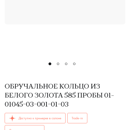
ОБРУЧАЛЬНОЕ КОЛЬЦО ИЗ
БЕЛОГО ЗОЛОТА 585 ПРОБЫ 01-
01045-03-001-01-03
ОБРУЧАЛЬНЫЕ КОЛЬЦА женские, мужские, парные 01-01045-
Доступно к примерке в салоне
Trade-in