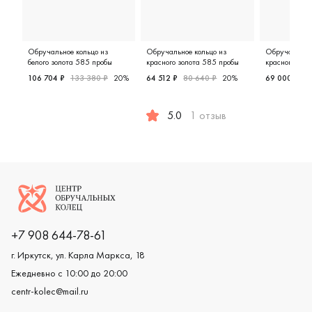
Обручальное кольцо из
Обручальное кольцо из
Обручальное 
белого золота 585 пробы
красного золота 585 пробы
красного зол
106 704 ₽
133 380 ₽
20%
64 512 ₽
80 640 ₽
20%
69 000 ₽
9
Мужские, парные, белое золото 585 пробы, дизайнерск
Женские,
5.0
1 отзыв
Мужские, парные, красное золо
Логотип компании
+7 908 644-78-61
г. Иркутск, ул. Карла Маркса, 18
Ежедневно с 10:00 до 20:00
centr-kolec@mail.ru