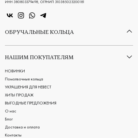
ИНН 380803379498, ОГРНИП 310385023200181
«Центр колец» в VK
«Центр колец» в Instagram
«Центр колец» в Whatsapp
«Центр колец» в Telegram
ОБРУЧАЛЬНЫЕ КОЛЬЦА
Все обручальные кольца
Классические обручальные кольца
НАШИМ ПОКУПАТЕЛЯМ
Европейские обручальные кольца
Мужские обручальные кольца
НОВИНКИ
Женские обручальные кольца
Помолвочные кольца
Обручальные кольца из платины
УКРАШЕНИЯ ДЛЯ НЕВЕСТ
Дизайнерские обручальные кольца
ХИТЫ ПРОДАЖ
Черные обручальные кольца
ВЫГОДНЫЕ ПРЕДЛОЖЕНИЯ
О нас
Блог
Доставка и оплата
Контакты