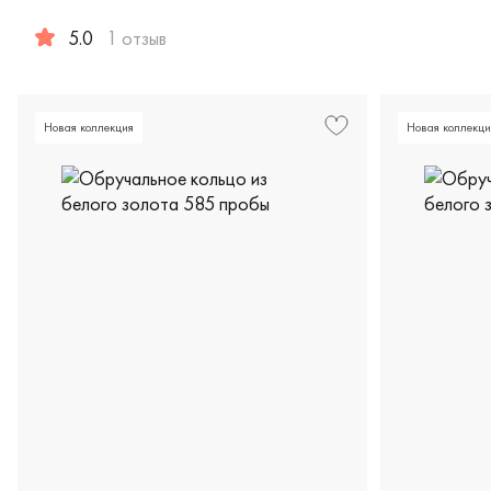
Женские, б
5.0
1 отзыв
Мужские, парные, красное и белое золото 585 пробы, д
Новая коллекция
Новая коллекци