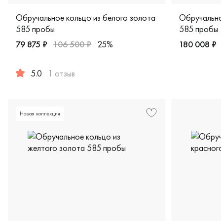
Обручальное кольцо из белого золота
Обручально
585 пробы
585 пробы
79 875 ₽
106 500 ₽
25%
180 008 ₽
Женские, му
5.0
1 отзыв
Мужские, парные, белое золото 585 пробы, дизайнерска
Новая коллекция