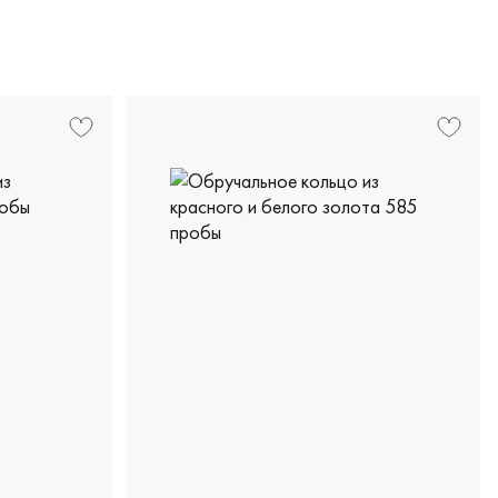
олото 585 пробы, дизайнерская, крт-к12-чбр/жб
Женские, мужские, парные, белое золото 5