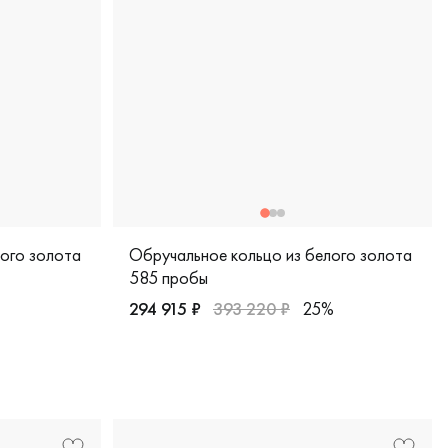
лого золота
Обручальное кольцо из белого золота
585 пробы
294 915 ₽
393 220 ₽
25%
5-20-20м
Женские, мужские, парные, белое золото 5
 пробы, дизайнерская, кфч3.5 в