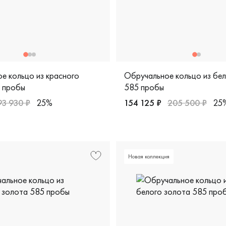
е кольцо из красного
Обручальное кольцо из бе
 пробы
585 пробы
93 930 ₽
25%
154 125 ₽
205 500 ₽
25
, дизайнерская, шн28/ж
рные, красное золото 585 пробы, дизайнерская, кэч-"к"лион
Мужские, парные, белое зо
Новая коллекция