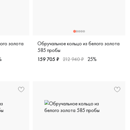
лого золота
Обручальное кольцо из белого золота
585 пробы
%
159 705 ₽
212 940 ₽
25%
лото 585 пробы, дизайнерская, ок-к1кч-1чбр/б
Женские, белое золото 585 пробы, дизайн