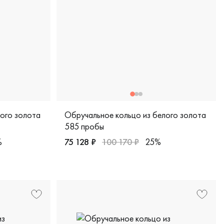
лого золота
Обручальное кольцо из белого золота
585 пробы
%
75 128 ₽
100 170 ₽
25%
931799чб
лото 585 пробы, дизайнерская, 4279-10901
Женские, мужские, парные, белое золото 5