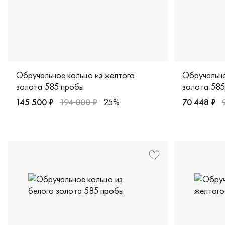
Обручальное кольцо из желтого
Обручально
золота 585 пробы
золота 585
145 500 ₽
194 000 ₽
25%
70 448 ₽
Мужские, парные, желтое золото 585 пробы, comfort fit
Мужские, па