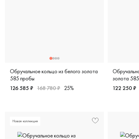
Обручальное кольцо из белого золота
Обручально
585 пробы
золота 585
126 585 ₽
168 780 ₽
25%
122 250 ₽
Женские, мужские, парные, белое золото 585 пробы, ди
Мужские, па
Новая коллекция