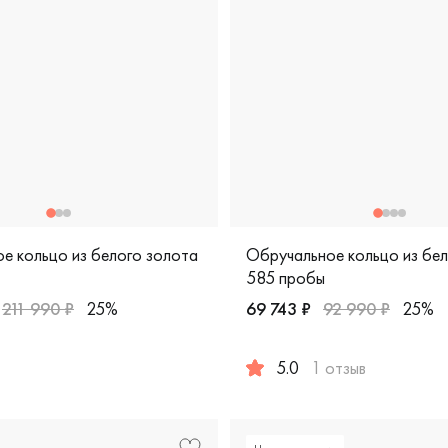
е кольцо из белого золота
Обручальное кольцо из бе
585 пробы
211 990 ₽
25%
69 743 ₽
92 990 ₽
25%
арные, белое золото 585 пробы, дизайнерская, vgok-0139-1
5.0
1 отзыв
изайнерская, крт-к13-6чбр/кб
Женские, белое золото 585