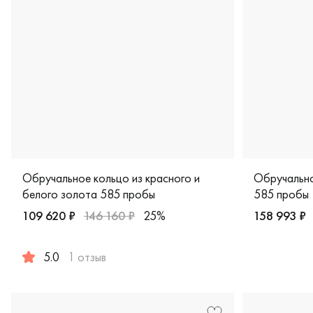
Обручальное кольцо из красного и
Обручально
белого золота 585 пробы
585 пробы
109 620 ₽
146 160 ₽
25%
158 993 ₽
Мужские, п
5.0
1 отзыв
Мужские, парные, красное и белое золото 585 пробы, д