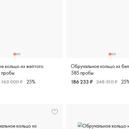
е кольцо из желтого
Обручальное кольцо из бе
 пробы
585 пробы
163 000 ₽
25%
186 233 ₽
248 310 ₽
25
зайнерская, 904-10901
рные, желтое золото 585 пробы, comfort fit, дизайнерская, 
Мужские, парные, белое зо