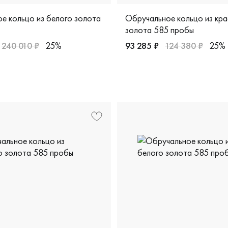
е кольцо из белого золота
Обручальное кольцо из кра
золота 585 пробы
240 010 ₽
25%
93 285 ₽
124 380 ₽
25%
жские, парные, белое золото 585 пробы, дизайнерская, кфч3
Женские, мужские, парные,
я, к-1520-42