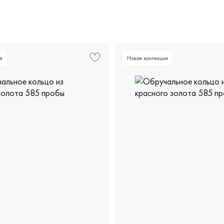
елое золото 585 пробы, дизайнерская, 04-12-0051-12-00
Мужские, желтое и белое з
изайнерская, крт-10-36чбр/кб
я
Новая коллекция