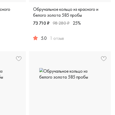
сного
Обручальное кольцо из красного и
белого золота 585 пробы
73 710 ₽
98 280 ₽
25%
.22 в
 красное золото 585 пробы, дизайнерская, 07-00119-3-01-0
5.0
1 отзыв
Женские, мужские, парные, красное и бело