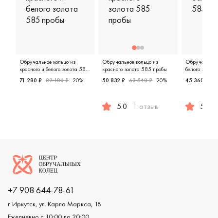
Обручальное кольцо из
Обручальное кольцо из
Обручальное 
красного и белого золота 585
красного золота 585 пробы
белого золот
пробы
71 280 ₽
89 100 ₽
20%
50 832 ₽
63 540 ₽
20%
45 360 ₽
5
Женские, мужские, парные, красное и белое золото 58
5.0
1 отзыв
5.0
Женские, мужские, парные, крас
Женские,
Логотип компании
+7 908 644-78-61
г. Иркутск, ул. Карла Маркса, 18
Ежедневно с 10:00 до 20:00