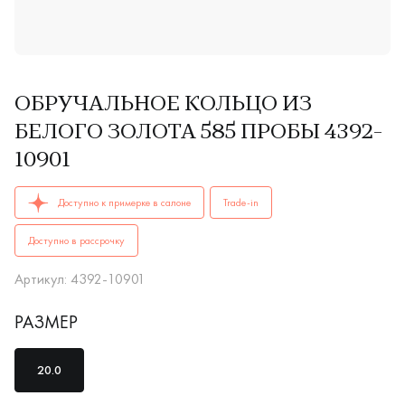
ОБРУЧАЛЬНОЕ КОЛЬЦО ИЗ
БЕЛОГО ЗОЛОТА 585 ПРОБЫ 4392-
10901
ОБРУЧАЛЬНЫЕ КОЛЬЦА мужские, парные 4392-10901 AU 585
Доступно к примерке в салоне
Trade-in
Доступно в рассрочку
Артикул: 4392-10901
РАЗМЕР
20.0