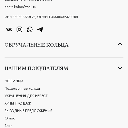
centr-kolec@mail.ru
ИНН 380803379498, ОГРНИП 310385023200181
«Центр колец» в VK
«Центр колец» в Instagram
«Центр колец» в Whatsapp
«Центр колец» в Telegram
ОБРУЧАЛЬНЫЕ КОЛЬЦА
Все обручальные кольца
Классические обручальные кольца
НАШИМ ПОКУПАТЕЛЯМ
Европейские обручальные кольца
Мужские обручальные кольца
НОВИНКИ
Женские обручальные кольца
Помолвочные кольца
Обручальные кольца из платины
УКРАШЕНИЯ ДЛЯ НЕВЕСТ
Дизайнерские обручальные кольца
ХИТЫ ПРОДАЖ
Черные обручальные кольца
ВЫГОДНЫЕ ПРЕДЛОЖЕНИЯ
О нас
Блог