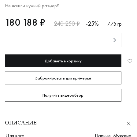
Не нашли нужный размер?
RUB
180188
180 188 ₽
240 250 ₽
-25%
7.75 гр.
Оплата долями
Добавить в корзину
Забронировать для примерки
Получить видеообзор
ОПИСАНИЕ
Для кого
Парные
,
Мужские