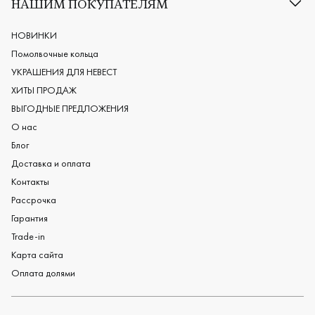
НАШИМ ПОКУПАТЕЛЯМ
Европейские обручальные кольца
Мужские обручальные кольца
НОВИНКИ
Женские обручальные кольца
Помолвочные кольца
Обручальные кольца из платины
УКРАШЕНИЯ ДЛЯ НЕВЕСТ
Дизайнерские обручальные кольца
ХИТЫ ПРОДАЖ
Черные обручальные кольца
ВЫГОДНЫЕ ПРЕДЛОЖЕНИЯ
О нас
Блог
Доставка и оплата
Контакты
Рассрочка
Гарантия
Trade-in
Карта сайта
Оплата долями