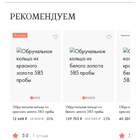
РЕКОМЕНДУЕМ
Хит продаж
Новая коллекция
Обручальное кольцо из
Обручальное кольцо из
Обручальное 
красного золота 585 пробы
белого золота 585 пробы
красного и бе
пробы
12 648 ₽
15 810 ₽
20%
159 705 ₽
212 940 ₽
25%
40 320 ₽
50
Женские, белое золото 585 про
5.0
1 отзыв
5.0