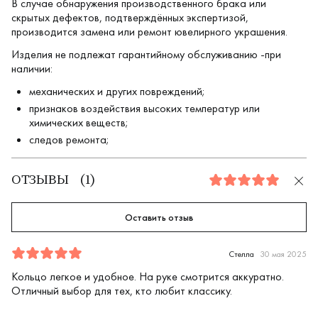
В случае обнаружения производственного брака или
скрытых дефектов, подтверждённых экспертизой,
производится замена или ремонт ювелирного украшения.
Изделия не подлежат гарантийному обслуживанию -при
наличии:
механических и других повреждений;
признаков воздействия высоких температур или
химических веществ;
следов ремонта;
ОТЗЫВЫ
(
1
)
5.0
Оставить отзыв
Отзыв
1
5.0
5
Стелла
30 мая 2025
Кольцо легкое и удобное. На руке смотрится аккуратно.
Отличный выбор для тех, кто любит классику.