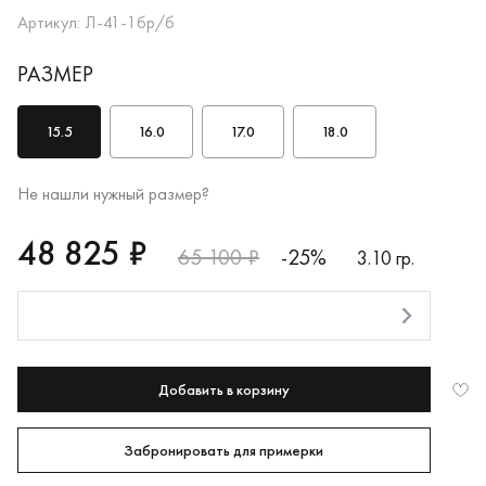
Артикул: Л-41-1бр/б
РАЗМЕР
15.5
16.0
17.0
18.0
Не нашли нужный размер?
RUB
48825
48 825 ₽
65 100 ₽
-25%
3.10 гр.
Оплата долями
Добавить в корзину
Забронировать для примерки