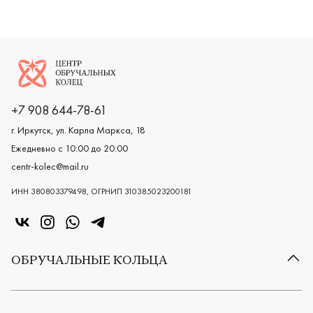
Женские, мужские, парные, красное золото 585 пробы, 
Женские,
Логотип компании
+7 908 644-78-61
г. Иркутск, ул. Карла Маркса, 18
Ежедневно с 10:00 до 20:00
centr-kolec@mail.ru
ИНН 380803379498, ОГРНИП 310385023200181
«Центр колец» в VK
«Центр колец» в Instagram
«Центр колец» в Whatsapp
«Центр колец» в Telegram
ОБРУЧАЛЬНЫЕ КОЛЬЦА
Все обручальные кольца
Классические обручальные кольца