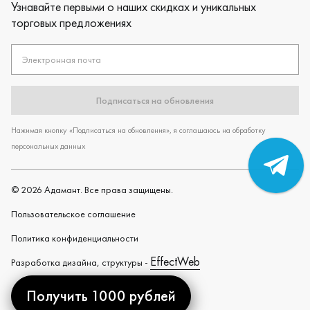
Узнавайте первыми о наших скидках и уникальных
торговых предложениях
Электронная почта
Подписаться на обновления
Нажимая кнопку «Подписаться на обновления», я соглашаюсь на обработку
персональных данных
©
2026
Адамант. Все права защищены.
Пользовательское cоглашение
Политика конфиденциальности
EffectWeb
Разработка дизайна, структуры -
Получить 1000 рублей
Created by