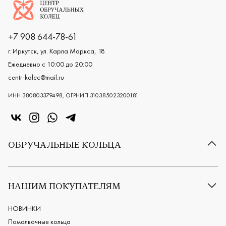
Логотип компании
+7 908 644-78-61
г. Иркутск, ул. Карла Маркса, 18
Ежедневно с 10:00 до 20:00
centr-kolec@mail.ru
ИНН 380803379498, ОГРНИП 310385023200181
«Центр колец» в VK
«Центр колец» в Instagram
«Центр колец» в Whatsapp
«Центр колец» в Telegram
ОБРУЧАЛЬНЫЕ КОЛЬЦА
Все обручальные кольца
Классические обручальные кольца
НАШИМ ПОКУПАТЕЛЯМ
Европейские обручальные кольца
Мужские обручальные кольца
НОВИНКИ
Женские обручальные кольца
Помолвочные кольца