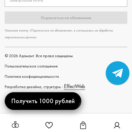
Электронная почта
Подписаться на обновления
Нажимая кнопку «Подписаться на обновления», я соглашаюсь на обработку
персональных данных
©
2026
Адамант. Все права защищены.
Пользовательское cоглашение
Политика конфиденциальности
EffectWeb
Разработка дизайна, структуры -
Получить 1000 рублей
Created by
Ссылка на страницу "Избранное"
Ссылка на страницу "Ко
Ссылка н