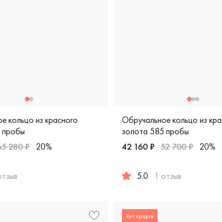
е кольцо из красного
Обручальное кольцо из кра
 пробы
золота 585 пробы
65 280 ₽
20%
42 160 ₽
52 700 ₽
20%
отзыв
5.0
1 отзыв
fort fit, классическая, обкл-4/к
жские, парные, красное золото 585 пробы, comfort fit, класс
Женские, мужские, парные, 
Хит продаж