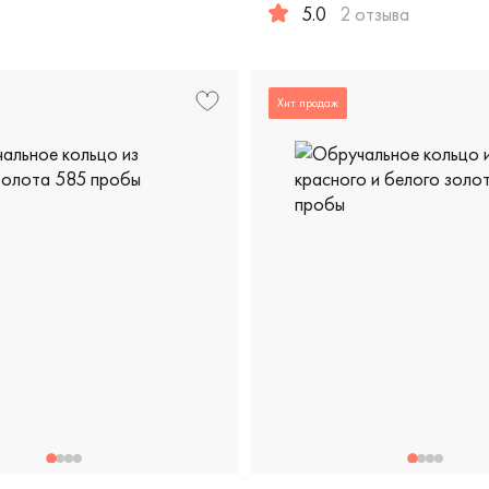
5.0
2 отзыва
ссическая, лк-2/б
Женские, мужские, парные,
Хит продаж