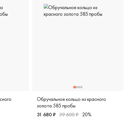
сного
Обручальное кольцо из красного
золота 585 пробы
31 680 ₽
39 600 ₽
20%
t, дизайнерская, sd-55кб
Женские, мужские, парные, красное золото