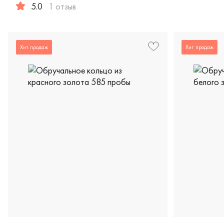
5.0
1 отзыв
Женские, мужские, парные, белое золото 585 пробы, кла
Хит продаж
Хит продаж