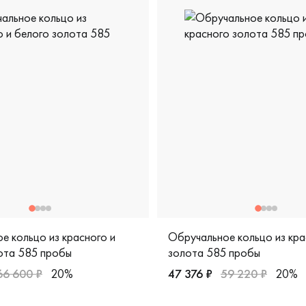
е кольцо из красного и
Обручальное кольцо из кра
ота 585 пробы
золота 585 пробы
66 600 ₽
20%
47 376 ₽
59 220 ₽
20%
жские, парные, красное и белое золото 585 пробы, comfort fi