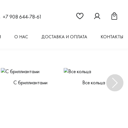
Ссылка на страницу "Из
Ссылка на стран
Ссылка 
+7 908 644-78-61
Я
О НАС
ДОСТАВКА И ОПЛАТА
КОНТАКТЫ
С бриллиантами
Все кольца