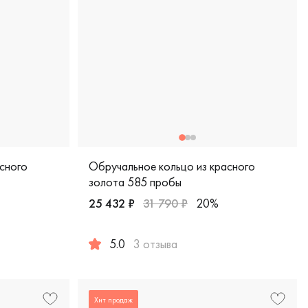
сного
Обручальное кольцо из красного
золота 585 пробы
25 432 ₽
31 790 ₽
20%
5.0
3 отзыва
ическая, обкл-6/к
красное золото 585 пробы, comfort fit, классическая, обкл-5
Женские, мужские, парные, красное золото 5
Хит продаж