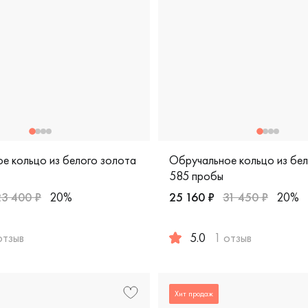
е кольцо из белого золота
Обручальное кольцо из бе
585 пробы
23 400 ₽
20%
25 160 ₽
31 450 ₽
20%
отзыв
5.0
1 отзыв
пробы, дизайнерская, лт-1/бк
жские, парные, белое золото 585 пробы, comfort fit, шн24/б
Женские, мужские, парные, 
Хит продаж