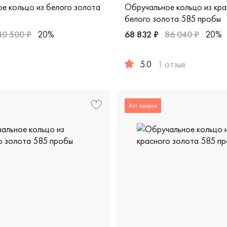
е кольцо из белого золота
Обручальное кольцо из кра
белого золота 585 пробы
40 500 ₽
20%
68 832 ₽
86 040 ₽
20%
европейская классика, 200-000-454
ужские, парные, белое золото 585 пробы, европейская класс
5.0
1 отзыв
Женские, мужские, парные, 
Хит продаж