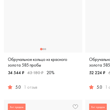
Обручальное кольцо из красного
Обручально
золота 585 пробы
золота 585
34 544 ₽
43 180 ₽
20%
52 224 ₽
5.0
1 отзыв
5.0
1 
Женские, мужские, парные, красное золото 585 пробы, com
Женские, му
Хит продаж
Хит продаж