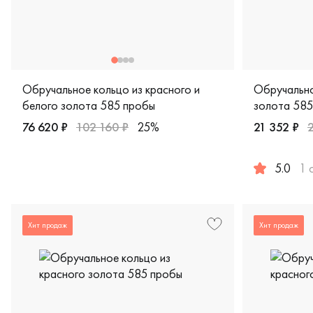
Обручальное кольцо из красного и
Обручально
белого золота 585 пробы
золота 585
76 620 ₽
102 160 ₽
25%
21 352 ₽
Женские, мужские, парные, красное и белое золото 585 
5.0
1 
Женские, му
Хит продаж
Хит продаж