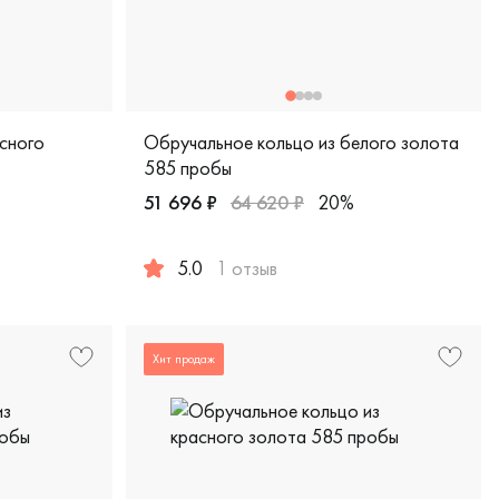
сного
Обручальное кольцо из белого золота
585 пробы
51 696 ₽
64 620 ₽
20%
5.0
1 отзыв
сика, ш-кл
красное золото 585 пробы, европейская классика, ш-к
Женские, мужские, парные, белое золото 5
Хит продаж