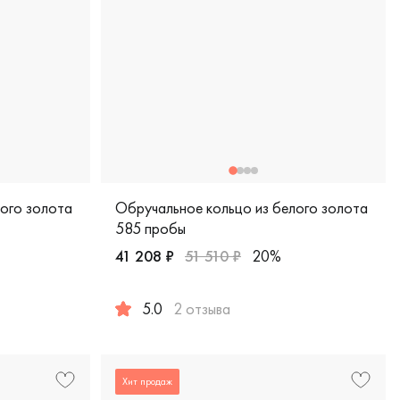
лого золота
Обручальное кольцо из белого золота
585 пробы
41 208 ₽
51 510 ₽
20%
5.0
2 отзыва
белое золото 585 пробы, comfort fit, классическая, обкл-3/б
Женские, мужские, парные, белое золото 5
Хит продаж