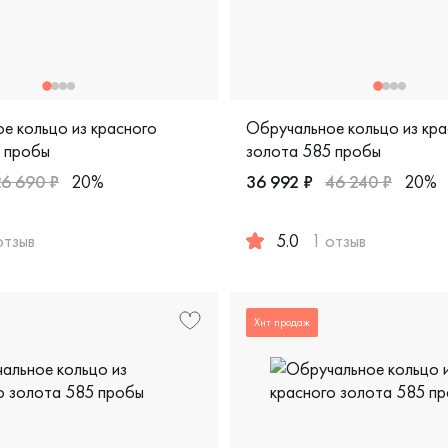
е кольцо из красного
Обручальное кольцо из кра
 пробы
золота 585 пробы
26 690 ₽
20%
36 992 ₽
46 240 ₽
20%
пробы, дизайнерская, 100-7120
отзыв
5.0
1 отзыв
жские, парные, красное золото 585 пробы, европейская клас
Женские, мужские, парные, 
Хит продаж