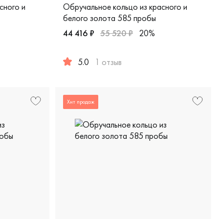
сного и
Обручальное кольцо из красного и
белого золота 585 пробы
44 416 ₽
55 520 ₽
20%
ика, 210-000-354
5.0
1 отзыв
красное и белое золото 585 пробы, comfort fit, дизайнерская
Женские, мужские, парные, красное и белое
Хит продаж