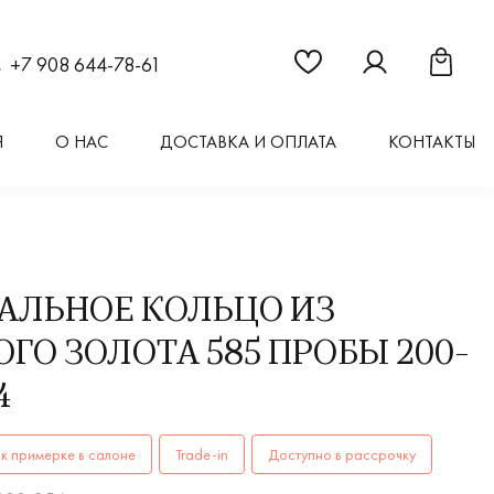
Ссылка на страницу "Из
Ссылка на стран
Ссылка 
+7 908 644-78-61
Я
О НАС
ДОСТАВКА И ОПЛАТА
КОНТАКТЫ
АЛЬНОЕ КОЛЬЦО ИЗ
ГО ЗОЛОТА 585 ПРОБЫ 200-
4
ОЛЬЦА женские, мужские, парные 200-000-354 AU 585 купит
к примерке в салоне
Trade-in
Доступно в рассрочку