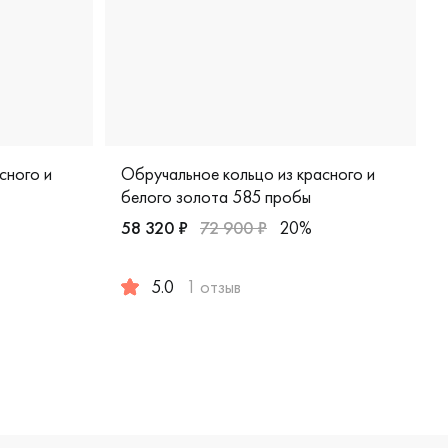
сного и
Обручальное кольцо из красного и
белого золота 585 пробы
58 320 ₽
72 900 ₽
20%
 красное и белое золото 585 пробы, дизайнерская, 951-110
5.0
1 отзыв
Женские, мужские, парные, красное и белое