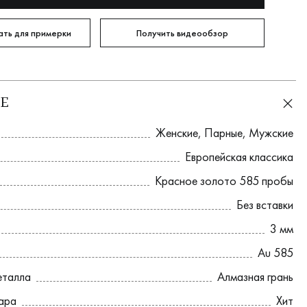
ть для примерки
Получить видеообзор
Е
Женские
,
Парные
,
Мужские
Европейская классика
Красное золото 585 пробы
Без вставки
3 мм
Au 585
еталла
Алмазная грань
вара
Хит