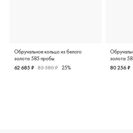
Обручальное кольцо из белого
Обручальн
золота 585 пробы
золота 58
62 685 ₽
83 580 ₽
25%
80 256 ₽
Мужские, парные, белое золото 585 пробы, дизайнер
Мужские, 