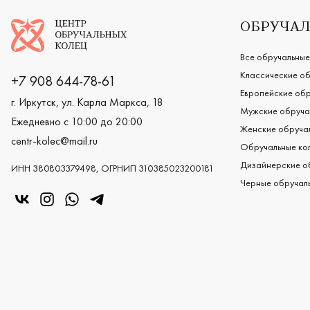
Логотип компании
ОБРУЧАЛ
Все обручальные
Классические об
+7 908 644-78-61
Европейские обр
г. Иркутск, ул. Карла Маркса, 18
Мужские обруча
Ежедневно с 10:00 до 20:00
Женские обручал
centr-kolec@mail.ru
Обручальные кол
Дизайнерские о
ИНН 380803379498, ОГРНИП 310385023200181
Черные обручаль
«Центр колец» в VK
«Центр колец» в Instagram
«Центр колец» в Whatsapp
«Центр колец» в Telegram