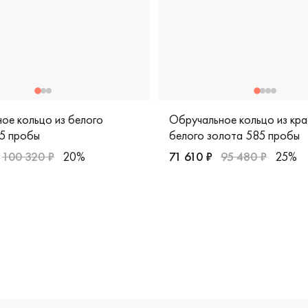
ое кольцо из белого
Обручальное кольцо из кра
5 пробы
белого золота 585 пробы
100 320 ₽
20%
71 610 ₽
95 480 ₽
25%
ская, 13234-200
парные, белое золото 585 пробы, дизайнерская, 921479
Женские, мужские, парные,