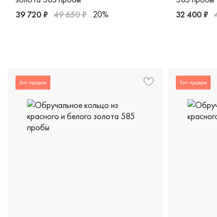
39 720 ₽
49 650 ₽
20%
32 400 ₽
Женские, мужские, парные, красное золото 585 пробы, 
Женские, м
Хит продаж
Хит продаж