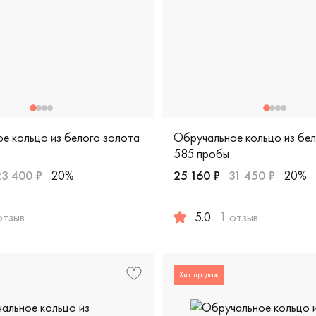
е кольцо из белого золота
Обручальное кольцо из бе
585 пробы
23 400 ₽
20%
25 160 ₽
31 450 ₽
20%
отзыв
5.0
1 отзыв
пробы, дизайнерская, лт-1/бк
жские, парные, белое золото 585 пробы, comfort fit, шн24/б
Женские, мужские, парные, 
Хит продаж