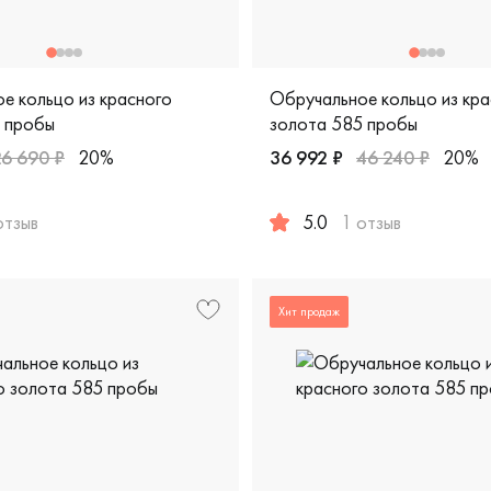
е кольцо из красного
Обручальное кольцо из кра
 пробы
золота 585 пробы
26 690 ₽
20%
36 992 ₽
46 240 ₽
20%
пробы, дизайнерская, 100-7120
отзыв
5.0
1 отзыв
жские, парные, красное золото 585 пробы, европейская клас
Женские, мужские, парные, 
Хит продаж