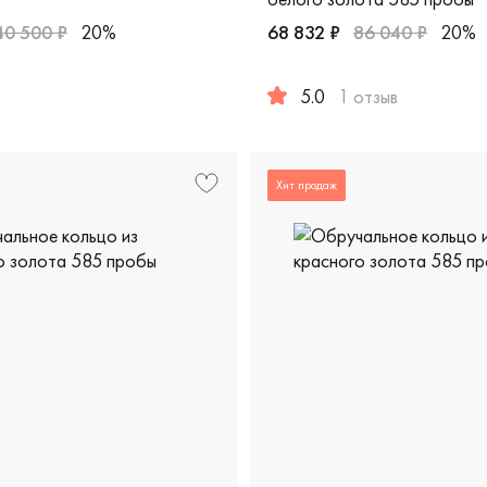
40 500 ₽
20%
68 832 ₽
86 040 ₽
20%
европейская классика, 200-000-454
ужские, парные, белое золото 585 пробы, европейская класс
5.0
1 отзыв
Женские, мужские, парные, 
Хит продаж