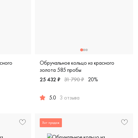
сного
Обручальное кольцо из красного
золота 585 пробы
25 432 ₽
31 790 ₽
20%
5.0
3 отзыва
ическая, обкл-6/к
красное золото 585 пробы, comfort fit, классическая, обкл-5
Женские, мужские, парные, красное золото 5
Хит продаж