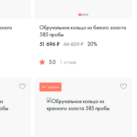
сного
Обручальное кольцо из белого золота
585 пробы
51 696 ₽
64 620 ₽
20%
5.0
1 отзыв
сика, ш-кл
красное золото 585 пробы, европейская классика, ш-к
Женские, мужские, парные, белое золото 5
Хит продаж