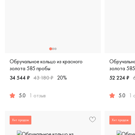
Обручальное кольцо из красного
Обручально
золота 585 пробы
золота 585
34 544 ₽
43 180 ₽
20%
52 224 ₽
5.0
1 отзыв
5.0
1 
Женские, мужские, парные, красное золото 585 пробы, com
Женские, му
Хит продаж
Хит продаж