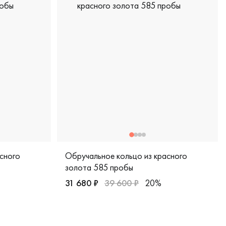
сного
Обручальное кольцо из красного
золота 585 пробы
31 680 ₽
39 600 ₽
20%
t, дизайнерская, sd-55кб
Женские, мужские, парные, красное золото
 красное золото 585 пробы, европейская классика, 200-000