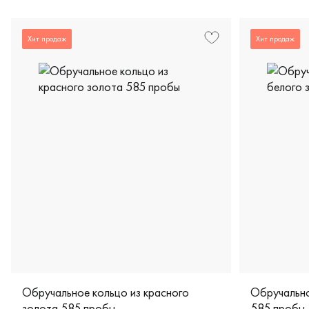
Хит продаж
Хит продаж
Обручальное кольцо из красного
Обручально
золота 585 пробы
585 пробы