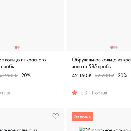
е кольцо из красного
Обручальное кольцо из кра
 пробы
золота 585 пробы
65 280 ₽
20%
42 160 ₽
52 700 ₽
20%
отзыв
5.0
1 отзыв
fort fit, классическая, обкл-4/к
жские, парные, красное золото 585 пробы, comfort fit, класс
Женские, мужские, парные, 
Хит продаж