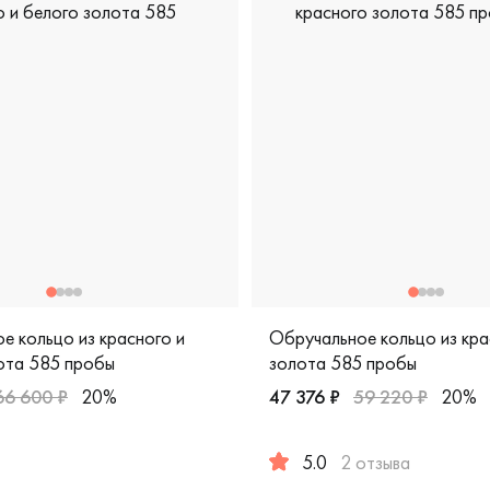
е кольцо из красного и
Обручальное кольцо из кра
ота 585 пробы
золота 585 пробы
66 600 ₽
20%
47 376 ₽
59 220 ₽
20%
жские, парные, красное и белое золото 585 пробы, comfort fi
5.0
2 отзыва
ссическая, лк-2/б
Женские, мужские, парные,