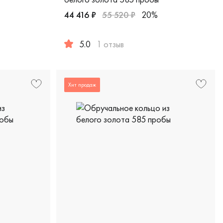
44 416 ₽
55 520 ₽
20%
ика, 210-000-354
5.0
1 отзыв
красное и белое золото 585 пробы, comfort fit, дизайнерская
Женские, мужские, парные, красное и белое
Хит продаж