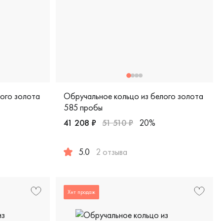
лого золота
Обручальное кольцо из белого золота
585 пробы
41 208 ₽
51 510 ₽
20%
5.0
2 отзыва
белое золото 585 пробы, comfort fit, классическая, обкл-3/б
Женские, мужские, парные, белое золото 5
Хит продаж