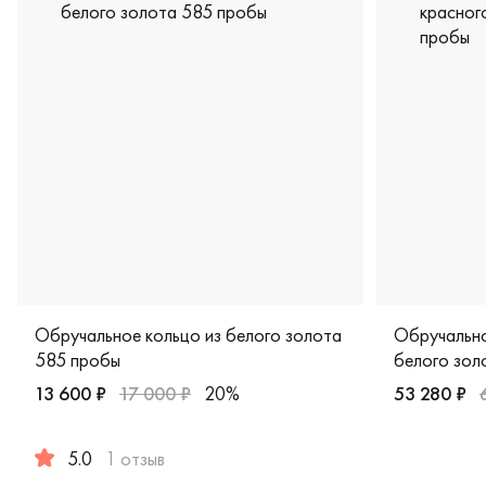
Обручальное кольцо из белого золота
Обручально
585 пробы
белого зол
13 600 ₽
17 000 ₽
20%
53 280 ₽
Женские, му
5.0
1 отзыв
Женские, мужские, парные, белое золото 585 пробы, кла