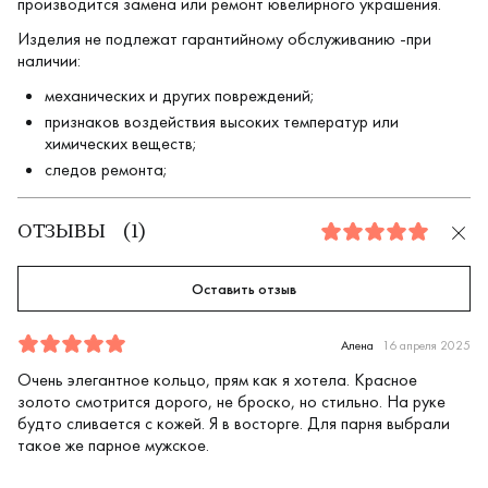
производится замена или ремонт ювелирного украшения.
Изделия не подлежат гарантийному обслуживанию -при
наличии:
механических и других повреждений;
признаков воздействия высоких температур или
химических веществ;
следов ремонта;
ОТЗЫВЫ
(
1
)
5.0
Оставить отзыв
Отзыв
1
5.0
5
Алена
16 апреля 2025
Очень элегантное кольцо, прям как я хотела. Красное
золото смотрится дорого, не броско, но стильно. На руке
будто сливается с кожей. Я в восторге. Для парня выбрали
такое же парное мужское.