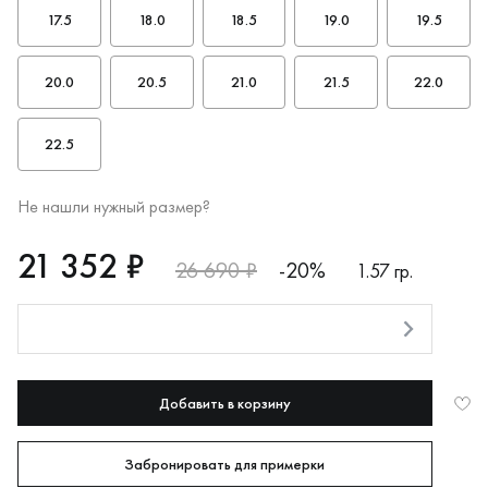
17.5
18.0
18.5
19.0
19.5
20.0
20.5
21.0
21.5
22.0
22.5
Не нашли нужный размер?
RUB
21352
21 352 ₽
26 690 ₽
-20%
1.57 гр.
Оплата долями
Добавить в корзину
Забронировать для примерки