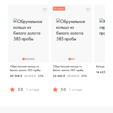
Хит продаж
Обручальное кольцо из
Обручальное кольцо из
Кольцо из се
белого золота 585 пробы
белого золота 585 пробы
14 625 ₽
22
49 508 ₽
66 010 ₽
25%
22 440 ₽
28 050 ₽
20%
Женские,
5.0
1 отзыв
5.0
1 отзыв
Женские, парные, белое золото 585 пробы, дизайнерска
Женские, мужские, парные, бело