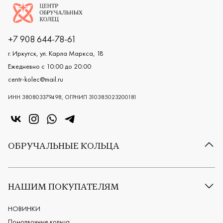
Логотип компании
+7 908 644-78-61
г. Иркутск, ул. Карла Маркса, 18
Ежедневно с 10:00 до 20:00
centr-kolec@mail.ru
ИНН 380803379498, ОГРНИП 310385023200181
«Центр колец» в VK
«Центр колец» в Instagram
«Центр колец» в Whatsapp
«Центр колец» в Telegram
ОБРУЧАЛЬНЫЕ КОЛЬЦА
Все обручальные кольца
Классические обручальные кольца
НАШИМ ПОКУПАТЕЛЯМ
Европейские обручальные кольца
Мужские обручальные кольца
НОВИНКИ
Женские обручальные кольца
Помолвочные кольца