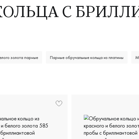
КОЛЬЦА С БРИЛЛ
елого золота парные
Парные обручальные кольца из платины
М
кие с бриллиантами
Обручальные кольца с бриллиантами