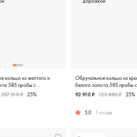
е кольцо из желтого и
Обручальное кольцо из кра
ота 585 пробы с
белого золота 585 пробы с
овой дорожкой
бриллиантовой дорожкой
297 510 ₽
25%
92 910 ₽
123 880 ₽
25%
пробы, дизайнерская, 100-7120
арные, желтое и белое золото 585 пробы, дизайнерская, vg
5.0
1 отзыв
Женские, парные, красное 