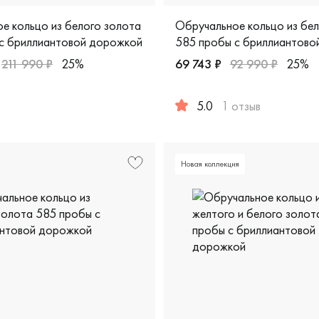
е кольцо из белого золота
Обручальное кольцо из бе
с бриллиантовой дорожкой
585 пробы с бриллиантово
211 990 ₽
25%
69 743 ₽
92 990 ₽
25%
91-103-1б
арные, белое золото 585 пробы, дизайнерская, vgok-0139-1
5.0
1 отзыв
Женские, белое золото 585
Новая коллекция