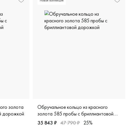
Новая коллекция
лого золота
Обручальное кольцо из красного
й дорожкой
золота 585 пробы с бриллиантовой
дорожкой
35 843 ₽
47 790 ₽
25%