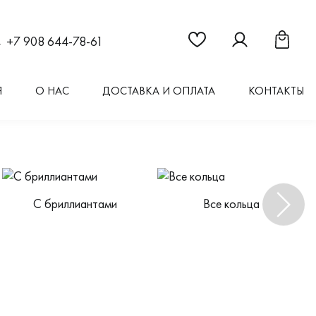
Ссылка на страницу "Из
Ссылка на стран
Ссылка 
+7 908 644-78-61
Я
О НАС
ДОСТАВКА И ОПЛАТА
КОНТАКТЫ
С бриллиантами
Все кольца