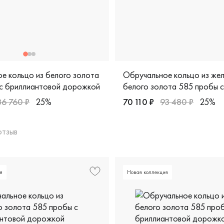
е кольцо из белого золота
Обручальное кольцо из жел
с бриллиантовой дорожкой
белого золота 585 пробы с
бриллиантовой дорожкой
86 760 ₽
25%
70 110 ₽
93 480 ₽
25%
Женские, парные, желтое и
отзыв
а, лт-9-13бр/б
рные, белое золото 585 пробы, comfort fit, дизайнерская, кэ
я
Новая коллекция