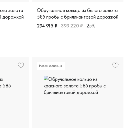
лого золота
Обручальное кольцо из белого золота
й дорожкой
585 пробы с бриллиантовой дорожкой
294 915 ₽
393 220 ₽
25%
5-20-20м
Женские, мужские, парные, белое золото 5
 пробы, дизайнерская, кфч3.5 в
Новая коллекция