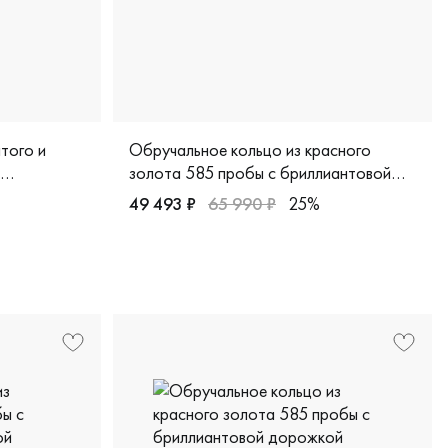
того и
Обручальное кольцо из красного
золота 585 пробы с бриллиантовой
дорожкой
49 493 ₽
65 990 ₽
25%
 белое золото 585 пробы, дизайнерская, мм-12бр/жб
Женские, красное золото 585 пробы, класс
ч-02