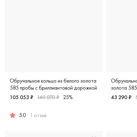
Обручальное кольцо из белого золота
Обручально
585 пробы с бриллиантовой дорожкой
золота 585
дорожкой
105 053 ₽
140 070 ₽
25%
43 290 ₽
Женские, к
5.0
1 отзыв
Женские, парные, белое золото 585 пробы, дизайнерск