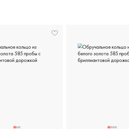
елое золото 585 пробы, европейская классика, 4516017
Женские, белое золото 585
изайнерская, кэб-02