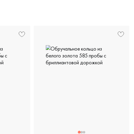
 пробы, классическая, 5-5990-103-1б
Женские, красное золото 585 пробы, класс