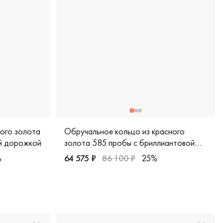
лого золота
Обручальное кольцо из красного
й дорожкой
золота 585 пробы с бриллиантовой
дорожкой
%
64 575 ₽
86 100 ₽
25%
 пробы, классическая, 1-31-0448-101
Женские, красное золото 585 пробы, диза