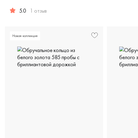
Женские, б
5.0
1 отзыв
Женские, парные, белое золото 585 пробы, comfort fit, д
Новая коллекция