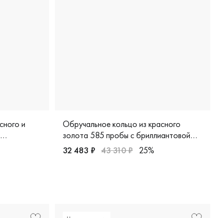
сного и
Обручальное кольцо из красного
золота 585 пробы с бриллиантовой
дорожкой
32 483 ₽
43 310 ₽
25%
ok-0239-15-32-00ж
Женские, красное золото 585 пробы, класс
и белое золото 585 пробы, дизайнерская, дн-к-1-78бр/бк