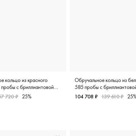
е кольцо из красного
Обручальное кольцо из бе
 пробы с бриллиантовой
585 пробы с бриллиантово
57 720 ₽
25%
104 708 ₽
139 610 ₽
25
расное золото 585 пробы, классическая, к3489-0120
Женские, белое золото 585
ая, мм-9-9бр/б