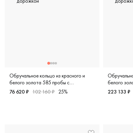
Обручальное кольцо из красного и
Обручально
белого золота 585 пробы с
белого зол
бриллиантовой дорожкой
бриллиант
76 620 ₽
102 160 ₽
25%
223 133 ₽
Женские, мужские, парные, красное и белое золото 585 
Женские, п