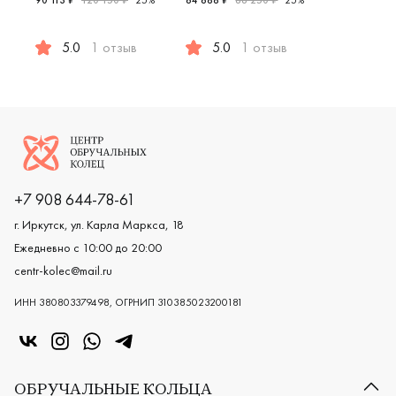
90 113 ₽
120 150 ₽
25%
64 688 ₽
86 250 ₽
25%
Женские,
5.0
1 отзыв
5.0
1 отзыв
Женские, мужские, парные, красное золото 585 пробы, 
Женские, парные, желтое и бел
Логотип компании
+7 908 644-78-61
г. Иркутск, ул. Карла Маркса, 18
Ежедневно с 10:00 до 20:00
centr-kolec@mail.ru
ИНН 380803379498, ОГРНИП 310385023200181
«Центр колец» в VK
«Центр колец» в Instagram
«Центр колец» в Whatsapp
«Центр колец» в Telegram
ОБРУЧАЛЬНЫЕ КОЛЬЦА