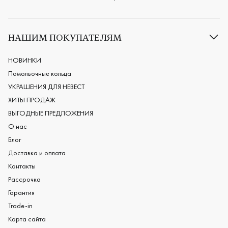
Все обручальные кольца
Классические обручальные кольца
НАШИМ ПОКУПАТЕЛЯМ
Европейские обручальные кольца
Мужские обручальные кольца
НОВИНКИ
Женские обручальные кольца
Помолвочные кольца
Обручальные кольца из платины
УКРАШЕНИЯ ДЛЯ НЕВЕСТ
Дизайнерские обручальные кольца
ХИТЫ ПРОДАЖ
Черные обручальные кольца
ВЫГОДНЫЕ ПРЕДЛОЖЕНИЯ
О нас
Блог
Доставка и оплата
Контакты
Рассрочка
Гарантия
Trade-in
Карта сайта