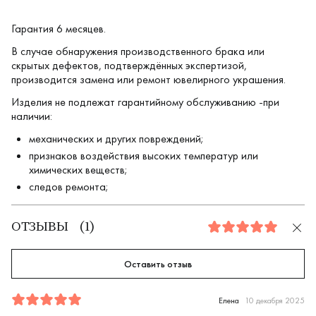
Гарантия 6 месяцев.
В случае обнаружения производственного брака или
скрытых дефектов, подтверждённых экспертизой,
производится замена или ремонт ювелирного украшения.
Изделия не подлежат гарантийному обслуживанию -при
наличии:
механических и других повреждений;
признаков воздействия высоких температур или
химических веществ;
следов ремонта;
ОТЗЫВЫ
(
1
)
5.0
Оставить отзыв
Отзыв
1
5.0
5
Елена
10 декабря 2025