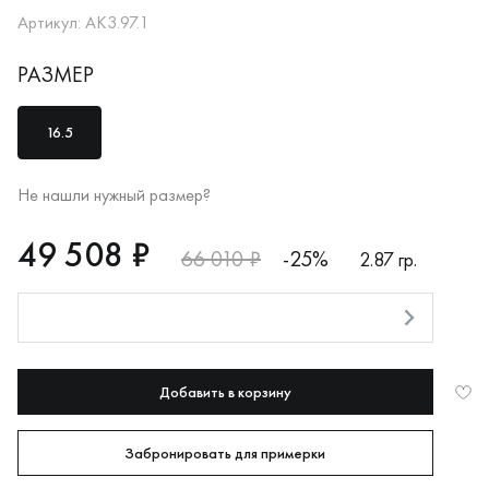
Артикул: АК3.97.1
РАЗМЕР
16.5
Не нашли нужный размер?
RUB
49508
49 508 ₽
66 010 ₽
-25%
2.87 гр.
Оплата долями
Добавить в корзину
Забронировать для примерки