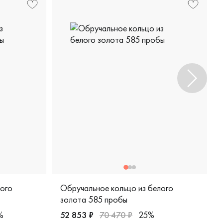
лого
Обручальное кольцо из белого
золота 585 пробы
%
52 853 ₽
70 470 ₽
25%