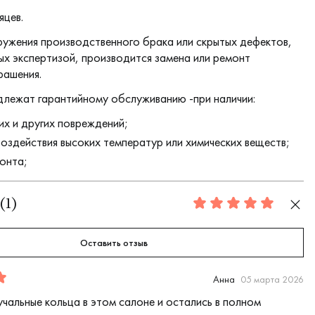
яцев.
ружения производственного брака или скрытых дефектов,
х экспертизой, производится замена или ремонт
рашения.
длежат гарантийному обслуживанию -при наличии:
их и других повреждений;
воздействия высоких температур или химических веществ;
онта;
(
1
)
5.0
Оставить отзыв
Анна
05 марта 2026
чальные кольца в этом салоне и остались в полном