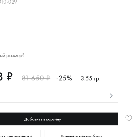
010-029
ый размер?
8 ₽
81 650 ₽
-25%
3.55 гр.
и
Добавить в корзину
ть для примерки
Получить видеообзор