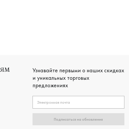
Женские, белое золото 585 пробы, европейс
сика, 210-000-554
лото 585 пробы, дизайнерская, в-49кч-11бр/б
Узнавайте первыми о наших скидках
ЛЯМ
и уникальных торговых
предложениях
Электронная почта
Подписаться на обновления