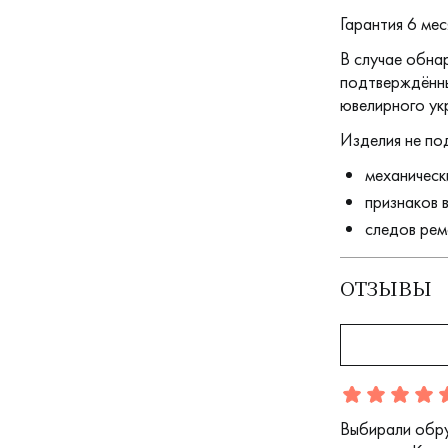
Гарантия 6 мес
В случае обна
подтверждённы
ювелирного ук
Изделия не по
механическ
признаков 
следов рем
ОТЗЫВЫ
Отзыв
1
5.0
5
Выбирали обру