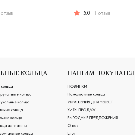
 отзыв
5.0
1 отзыв
mfort fit, дизайнерская, м-340б
мужские, парные, белое золото 585 пробы, европейская клас
Мужские, парные, белое зо
ЬНЫЕ КОЛЬЦА
НАШИМ ПОКУПАТЕ
 кольца
НОВИНКИ
ручальные кольца
Помолвочные кольца
учальные кольца
УКРАШЕНИЯ ДЛЯ НЕВЕСТ
льные кольца
ХИТЫ ПРОДАЖ
ьные кольца
ВЫГОДНЫЕ ПРЕДЛОЖЕНИЯ
ьца из платины
О нас
бручальные кольца
Блог