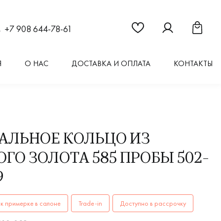
Ссылка на страницу "Из
Ссылка на стран
Ссылка 
+7 908 644-78-61
Я
О НАС
ДОСТАВКА И ОПЛАТА
КОНТАКТЫ
АЛЬНОЕ КОЛЬЦО ИЗ
ГО ЗОЛОТА 585 ПРОБЫ 502-
9
ОЛЬЦА женские, мужские, парные 502-010-029 AU 585 купит
к примерке в салоне
Trade-in
Доступно в рассрочку