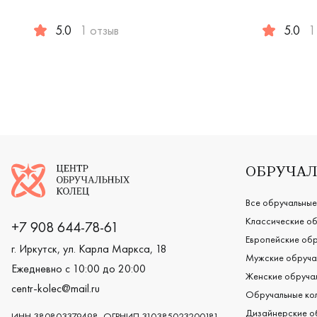
5.0
1 отзыв
5.0
1
Женские, мужские, парные, белое золото 585 пробы, co
Женские, 
Логотип компании
ОБРУЧАЛ
Все обручальные
Классические об
+7 908 644-78-61
Европейские обр
г. Иркутск, ул. Карла Маркса, 18
Мужские обруча
Ежедневно с 10:00 до 20:00
Женские обручал
centr-kolec@mail.ru
Обручальные кол
Дизайнерские о
ИНН 380803379498, ОГРНИП 310385023200181