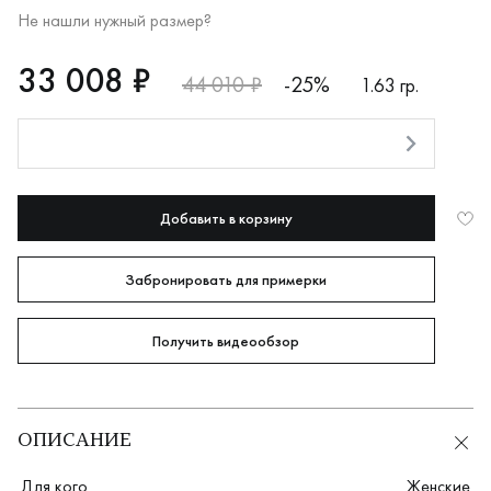
Не нашли нужный размер?
RUB
33008
33 008 ₽
44 010 ₽
-25%
1.63 гр.
Оплата долями
Добавить в корзину
Забронировать для примерки
Получить видеообзор
ОПИСАНИЕ
Для кого
Женские