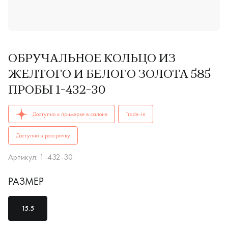
ОБРУЧАЛЬНОЕ КОЛЬЦО ИЗ
ЖЕЛТОГО И БЕЛОГО ЗОЛОТА 585
ПРОБЫ 1-432-30
ОБРУЧАЛЬНЫЕ КОЛЬЦА женские 1-432-30 AU 585 купить в 
Доступно к примерке в салоне
Trade-in
Доступно в рассрочку
Артикул: 1-432-30
РАЗМЕР
15.5