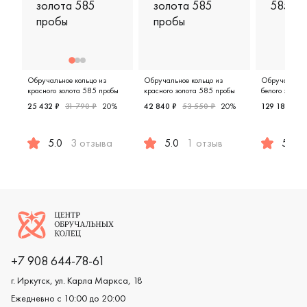
Обручальное кольцо из
Обручальное кольцо из
Обручальное 
красного золота 585 пробы
красного золота 585 пробы
белого золот
25 432 ₽
31 790 ₽
20%
42 840 ₽
53 550 ₽
20%
129 188 ₽
1
5.0
3 отзыва
5.0
1 отзыв
5.0
Женские, мужские, парные, красное золото 585 пробы, c
Женские, мужские, парные, красн
Женские,
Логотип компании
+7 908 644-78-61
г. Иркутск, ул. Карла Маркса, 18
Ежедневно с 10:00 до 20:00