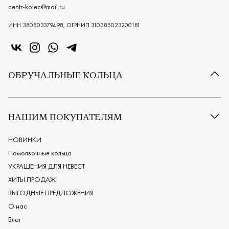
centr-kolec@mail.ru
ИНН 380803379498, ОГРНИП 310385023200181
«Центр колец» в VK
«Центр колец» в Instagram
«Центр колец» в Whatsapp
«Центр колец» в Telegram
ОБРУЧАЛЬНЫЕ КОЛЬЦА
Все обручальные кольца
Классические обручальные кольца
НАШИМ ПОКУПАТЕЛЯМ
Европейские обручальные кольца
Мужские обручальные кольца
НОВИНКИ
Женские обручальные кольца
Помолвочные кольца
Обручальные кольца из платины
УКРАШЕНИЯ ДЛЯ НЕВЕСТ
Дизайнерские обручальные кольца
ХИТЫ ПРОДАЖ
Черные обручальные кольца
ВЫГОДНЫЕ ПРЕДЛОЖЕНИЯ
О нас
Блог