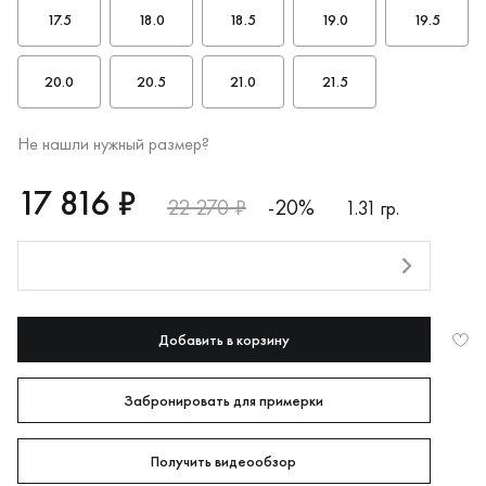
17.5
18.0
18.5
19.0
19.5
20.0
20.5
21.0
21.5
Не нашли нужный размер?
RUB
17816
17 816 ₽
22 270 ₽
-20%
1.31 гр.
Оплата долями
Добавить в корзину
Забронировать для примерки
Получить видеообзор