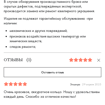
В случае обнаружения производственного брака или
скрытых дефектов, подтверждённых экспертизой,
производится замена или ремонт ювелирного украшения.
Изделия не подлежат гарантийному обслуживанию -при
наличии:
механических и других повреждений;
признаков воздействия высоких температур или
химических веществ;
следов ремонта;
ОТЗЫВЫ
(
1
)
5.0
Оставить отзыв
Отзыв
1
5.0
5
Эльвира
29 апреля 2025
Очень красивое, аккуратное кольцо. Ношу с удовольствием
каждый день. Спасибо за отличное качество!