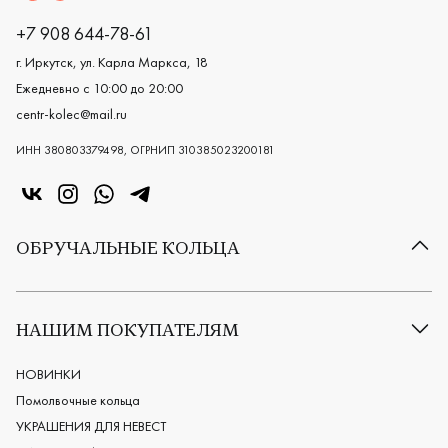
+7 908 644-78-61
г. Иркутск, ул. Карла Маркса, 18
Ежедневно с 10:00 до 20:00
centr-kolec@mail.ru
ИНН 380803379498, ОГРНИП 310385023200181
«Центр колец» в VK
«Центр колец» в Instagram
«Центр колец» в Whatsapp
«Центр колец» в Telegram
ОБРУЧАЛЬНЫЕ КОЛЬЦА
Все обручальные кольца
Классические обручальные кольца
НАШИМ ПОКУПАТЕЛЯМ
Европейские обручальные кольца
Мужские обручальные кольца
НОВИНКИ
Женские обручальные кольца
Помолвочные кольца
Обручальные кольца из платины
УКРАШЕНИЯ ДЛЯ НЕВЕСТ