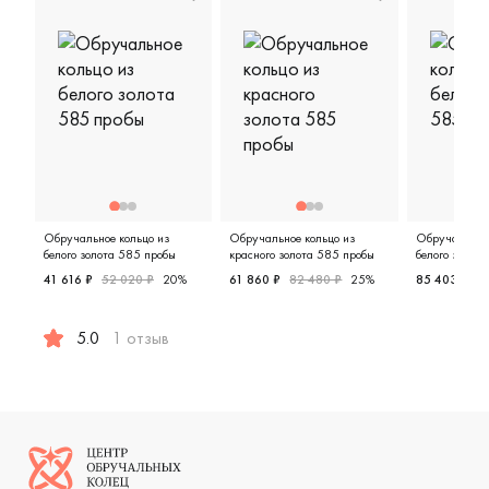
Обручальное кольцо из
Обручальное кольцо из
Обручальное 
белого золота 585 пробы
красного золота 585 пробы
белого золот
41 616 ₽
52 020 ₽
20%
61 860 ₽
82 480 ₽
25%
85 403 ₽
11
Женские, красное золото 585 пр
Женские,
5.0
1 отзыв
Женские, мужские, парные, белое золото 585 пробы, com
Логотип компании