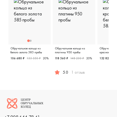
Обручальное кольцо из
Обручальное кольцо из
Обручальное 
белого золота 585 пробы
платины 950 пробы
красного и бе
пробы
106 680 ₽
133 350 ₽
20%
118 560 ₽
148 200 ₽
20%
132 825 ₽
1
Мужские, парные, белое золото 585 пробы, дизайнерск
Женские,
5.0
1 отзыв
Мужские, платина 950 пробы, com
Логотип компании