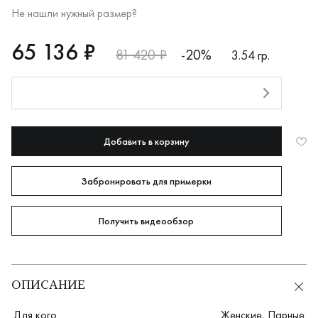
Не нашли нужный размер?
RUB
65136
65 136 ₽
81 420 ₽
-20%
3.54 гр.
Оплата долями
Добавить в корзину
Забронировать для примерки
Получить видеообзор
ОПИСАНИЕ
Для кого
Женские
,
Парные