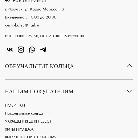
+7 908 644-78-61
г. Иркутск, ул. Карла Маркса, 18
Ежедневно с 10:00 до 20:00
centr-kolec@mail.ru
ИНН 380803379498, ОГРНИП 310385023200181
«Центр колец» в VK
«Центр колец» в Instagram
«Центр колец» в Whatsapp
«Центр колец» в Telegram
ОБРУЧАЛЬНЫЕ КОЛЬЦА
Все обручальные кольца
Классические обручальные кольца
НАШИМ ПОКУПАТЕЛЯМ
Европейские обручальные кольца
Мужские обручальные кольца
НОВИНКИ
Женские обручальные кольца
Помолвочные кольца
Обручальные кольца из платины
УКРАШЕНИЯ ДЛЯ НЕВЕСТ
Дизайнерские обручальные кольца
ХИТЫ ПРОДАЖ
Черные обручальные кольца
ВЫГОДНЫЕ ПРЕДЛОЖЕНИЯ