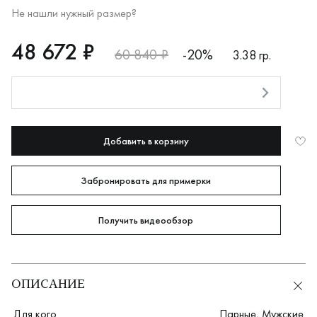
Не нашли нужный размер?
RUB
48672
48 672 ₽
60 840 ₽
-20%
3.38 гр.
Оплата долями
Добавить в корзину
Забронировать для примерки
Получить видеообзор
ОПИСАНИЕ
Для кого
Парные
,
Мужские