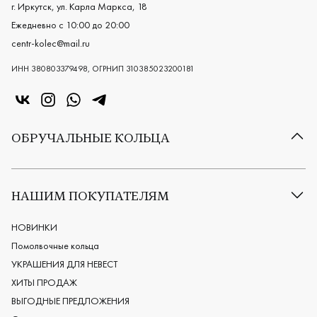
г. Иркутск, ул. Карла Маркса, 18
Ежедневно с 10:00 до 20:00
centr-kolec@mail.ru
ИНН 380803379498, ОГРНИП 310385023200181
«Центр колец» в VK
«Центр колец» в Instagram
«Центр колец» в Whatsapp
«Центр колец» в Telegram
ОБРУЧАЛЬНЫЕ КОЛЬЦА
Все обручальные кольца
Классические обручальные кольца
НАШИМ ПОКУПАТЕЛЯМ
Европейские обручальные кольца
Мужские обручальные кольца
НОВИНКИ
Женские обручальные кольца
Помолвочные кольца
Обручальные кольца из платины
УКРАШЕНИЯ ДЛЯ НЕВЕСТ
Дизайнерские обручальные кольца
ХИТЫ ПРОДАЖ
Черные обручальные кольца
ВЫГОДНЫЕ ПРЕДЛОЖЕНИЯ