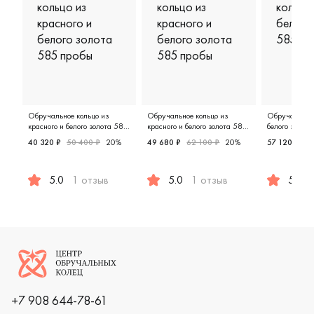
Обручальное кольцо из
Обручальное кольцо из
Обручальное 
красного и белого золота 585
красного и белого золота 585
белого золот
пробы
пробы
40 320 ₽
50 400 ₽
20%
49 680 ₽
62 100 ₽
20%
57 120 ₽
71
5.0
1 отзыв
5.0
1 отзыв
5.0
Женские, мужские, парные, красное и белое золото 585
Мужские, парные, красное и бел
Женские,
Логотип компании
+7 908 644-78-61