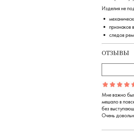
Изделия не по
механическ
признаков 
следов рем
ОТЗЫВЫ
Отзыв
1
5.0
5
Мне важно был
мешало в повс
без выступающ
Очень довольн