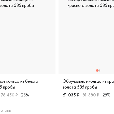
ое кольцо из белого
Обручальное кольцо из кра
5 пробы
золота 585 пробы
78 450 ₽
25%
61 035 ₽
81 380 ₽
25%
рская, vgok-0233-15-30-20м
Женские, красное золото 5
 отзыв