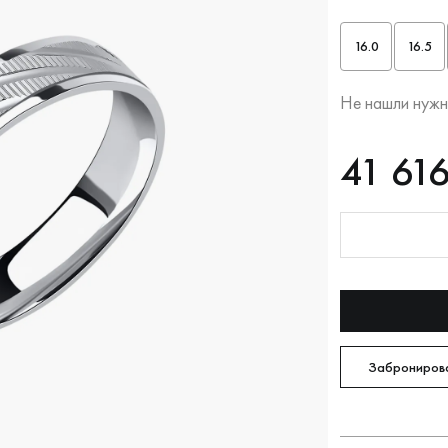
16.0
16.5
Не нашли нужн
RUB
41616
41 616
Оплата долям
Забронирова