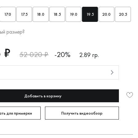
17.0
17.5
18.0
18.5
19.0
19.5
20.0
20.5
ый размер?
 ₽
52 020 ₽
-20%
2.89 гр.
и
Добавить в корзину
ть для примерки
Получить видеообзор