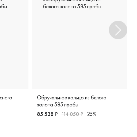
сного
Обручальное кольцо из белого
золота 585 пробы
85 538 ₽
114 050 ₽
25%
85 пробы, классическая, 3513095
Женские, белое золото 585 пробы, дизайне