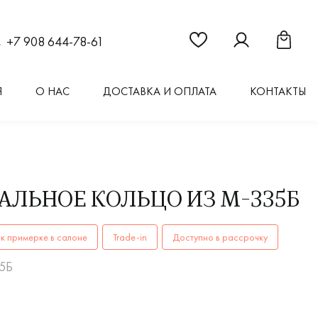
Ссылка на страницу "Из
Ссылка на стран
Ссылка 
+7 908 644-78-61
Я
О НАС
ДОСТАВКА И ОПЛАТА
КОНТАКТЫ
АЛЬНОЕ КОЛЬЦО ИЗ М-335Б
ОЛЬЦАМ-335Бкупить в Иркутске. ✔️ Высокое качество! Ши
к примерке в салоне
Trade-in
Доступно в рассрочку
35Б