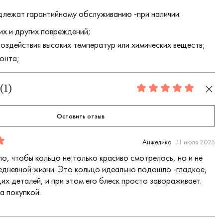
длежат гарантийному обслуживанию -при наличии:
их и других повреждений;
воздействия высоких температур или химических веществ;
онта;
(
1
)
5.0
Оставить отзыв
Анжелика
11 июля 2025
о, чтобы кольцо не только красиво смотрелось, но и не
едневной жизни. Это кольцо идеально подошло -гладкое,
их деталей, и при этом его блеск просто завораживает.
а покупкой.