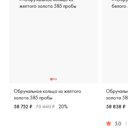
Обручальное кольцо из желтого
Обручальн
золота 585 пробы
золота 58
58 752 ₽
73 440 ₽
20%
58 838 ₽
Мужские, парные, желтое золото 585 пробы, дизайне
5.0
1