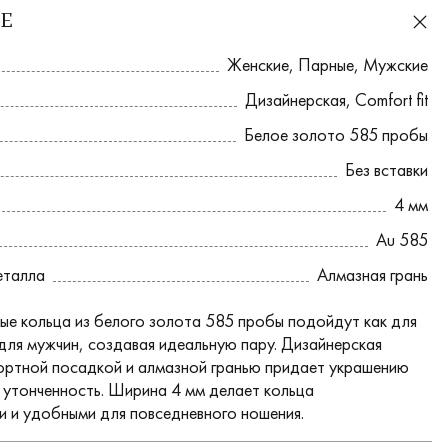
Е
Женские
,
Парные
,
Мужские
Дизайнерская
,
Comfort fit
Белое золото 585 пробы
Без вставки
4 мм
Au 585
еталла
Алмазная грань
ые кольца из белого золота 585 пробы подойдут как для
 для мужчин, создавая идеальную пару. Дизайнерская
ртной посадкой и алмазной гранью придает украшению
и утонченность. Ширина 4 мм делает кольца
и и удобными для повседневного ношения.