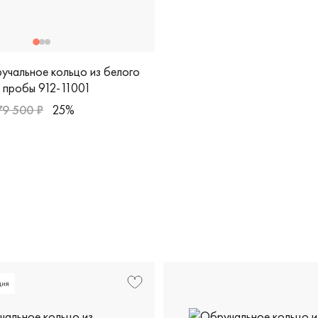
учальное кольцо из белого
 пробы 912-11001
79 500 ₽
25%
дизайнерская, а-63 б
лое золото 585 пробы, comfort fit, классическая, 912-11001
ция