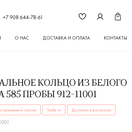
Ссылка на страницу "Из
Ссылка на стран
Ссылка 
+7 908 644-78-61
Я
О НАС
ДОСТАВКА И ОПЛАТА
КОНТАКТЫ
АЛЬНОЕ КОЛЬЦО ИЗ БЕЛОГО
 585 ПРОБЫ 912-11001
ОЛЬЦА женские 912-11001 AU 585 купить в Иркутске. ✔️ Вы
к примерке в салоне
Trade-in
Доступно в рассрочку
11001