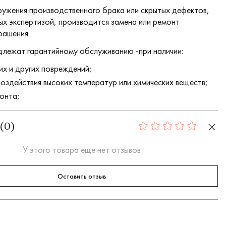
ружения производственного брака или скрытых дефектов,
х экспертизой, производится замена или ремонт
рашения.
длежат гарантийному обслуживанию -при наличии:
их и других повреждений;
воздействия высоких температур или химических веществ;
онта;
(
0
)
0
У этого товара еще нет отзывов
Оставить отзыв