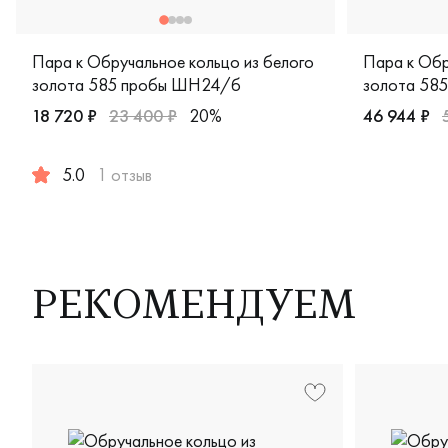
Пара к Обручальное кольцо из белого
Пара к Обр
золота 585 пробы ШН24/б
золота 585
18 720 ₽
23 400 ₽
20%
46 944 ₽
Женские, му
5.0
1 отзыв
Женские, мужские, парные, белое золото 585 пробы, comf
РЕКОМЕНДУЕМ