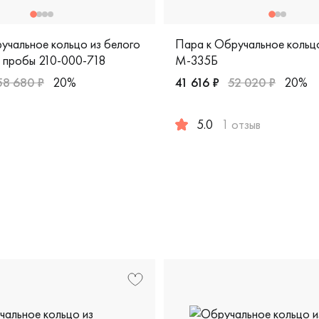
учальное кольцо из белого
Пара к Обручальное кольц
 пробы 210-000-718
М-335Б
58 680 ₽
20%
41 616 ₽
52 020 ₽
20%
жские, парные, белое золото 585 пробы, comfort fit, дизайн
5.0
1 отзыв
ort fit, шн24/б
Женские, мужские, парные, 