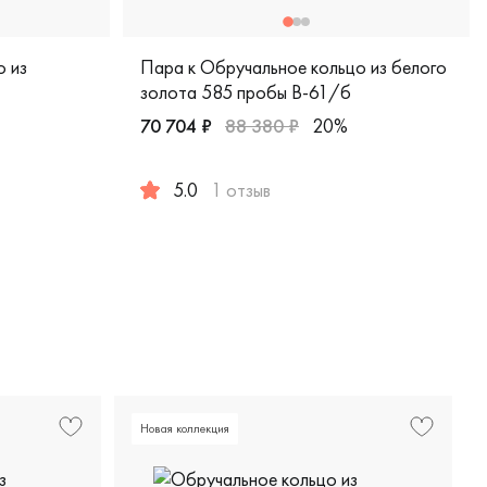
о из
Пара к Обручальное кольцо из белого
золота 585 пробы В-61/б
70 704 ₽
88 380 ₽
20%
ерская, 210-000-718
5.0
1 отзыв
белое золото 585 пробы, comfort fit, дизайнерская, м-335б
Мужские, парные, белое золото 585 пробы, 
Новая коллекция