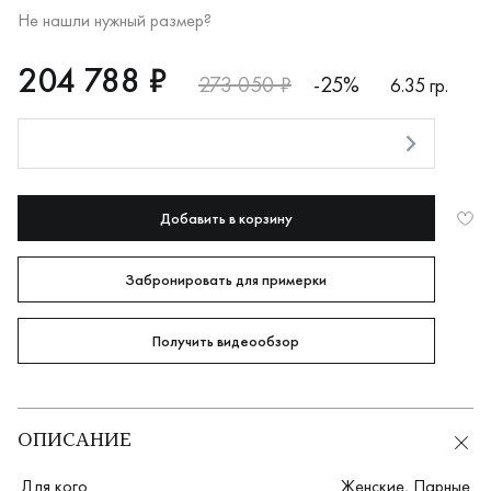
Не нашли нужный размер?
RUB
204788
204 788 ₽
273 050 ₽
-25%
6.35 гр.
Оплата долями
Добавить в корзину
Забронировать для примерки
Получить видеообзор
ОПИСАНИЕ
Для кого
Женские
,
Парные