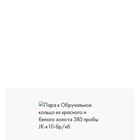
JK-к10-чбр/кб