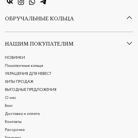
«Центр колец» в VK
«Центр колец» в Instagram
«Центр колец» в Whatsapp
«Центр колец» в Telegram
ОБРУЧАЛЬНЫЕ КОЛЬЦА
Все обручальные кольца
Классические обручальные кольца
НАШИМ ПОКУПАТЕЛЯМ
Европейские обручальные кольца
Мужские обручальные кольца
НОВИНКИ
Женские обручальные кольца
Помолвочные кольца
Обручальные кольца из платины
УКРАШЕНИЯ ДЛЯ НЕВЕСТ
Дизайнерские обручальные кольца
ХИТЫ ПРОДАЖ
Черные обручальные кольца
ВЫГОДНЫЕ ПРЕДЛОЖЕНИЯ
О нас
Блог
Доставка и оплата
Контакты
Рассрочка
Гарантия