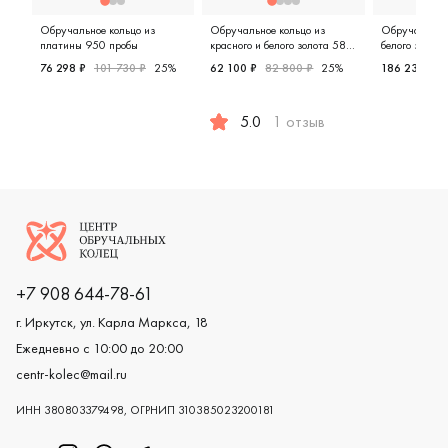
Обручальное кольцо из
Обручальное кольцо из
Обручальное 
платины 950 пробы
красного и белого золота 585
белого золот
пробы
76 298 ₽
101 730 ₽
25%
62 100 ₽
82 800 ₽
25%
186 233 ₽
Женские, платина 950 пробы, дизайнерская, 1-0768-90
Мужские,
5.0
1 отзыв
Женские, парные, красное и бел
Логотип компании
+7 908 644-78-61
г. Иркутск, ул. Карла Маркса, 18
Ежедневно с 10:00 до 20:00
centr-kolec@mail.ru
ИНН 380803379498, ОГРНИП 310385023200181