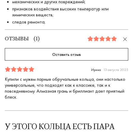
механических и других повреждений;
признаков воздействия высоких температур или
химических веществ;
следов ремонта;
ОТЗЫВЫ
(
1
)
5.0
Оставить отзыв
Отзыв
1
5.0
5
Ирина
13 августа 2025
Купили с мужем парные обручальные кольца, они настолько
универсальные, что подходят как к классике, так и к
повседневному. Алмазная грань и бриллиант дает приятный
блеск.
У ЭТОГО КОЛЬЦА ЕСТЬ ПАРА