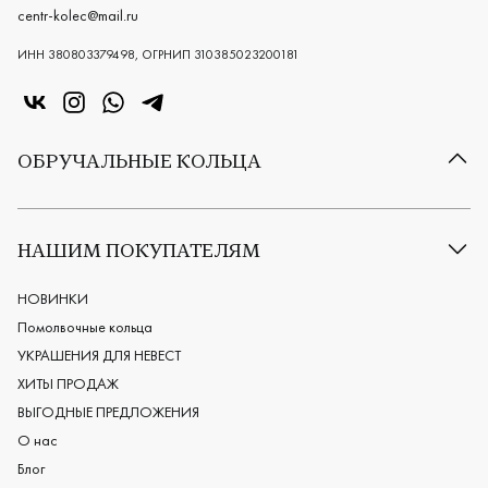
centr-kolec@mail.ru
ИНН 380803379498, ОГРНИП 310385023200181
«Центр колец» в VK
«Центр колец» в Instagram
«Центр колец» в Whatsapp
«Центр колец» в Telegram
ОБРУЧАЛЬНЫЕ КОЛЬЦА
Все обручальные кольца
Классические обручальные кольца
НАШИМ ПОКУПАТЕЛЯМ
Европейские обручальные кольца
Мужские обручальные кольца
НОВИНКИ
Женские обручальные кольца
Помолвочные кольца
Обручальные кольца из платины
УКРАШЕНИЯ ДЛЯ НЕВЕСТ
Дизайнерские обручальные кольца
ХИТЫ ПРОДАЖ
Черные обручальные кольца
ВЫГОДНЫЕ ПРЕДЛОЖЕНИЯ
О нас
Блог