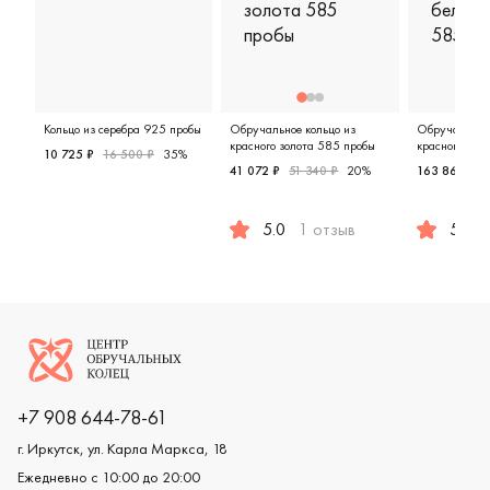
Кольцо из серебра 925 пробы
Обручальное кольцо из
Обручальное 
красного золота 585 пробы
красного и бе
10 725 ₽
16 500 ₽
35%
пробы
41 072 ₽
51 340 ₽
20%
163 860 ₽
Женские, серебро 925 пробы, свадебные и вечерние ук
5.0
1 отзыв
5.0
Женские, мужские, парные, крас
Женские,
Логотип компании
+7 908 644-78-61
г. Иркутск, ул. Карла Маркса, 18
Ежедневно с 10:00 до 20:00