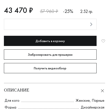
RUB
43470
43 470 ₽
57 960 ₽
-25%
2.52 гр.
Оплата долями
Добавить в корзину
Забронировать для примерки
Получить видеообзор
ОПИСАНИЕ
Для кого
Женские
,
Парные
Форма
Дизайнерская