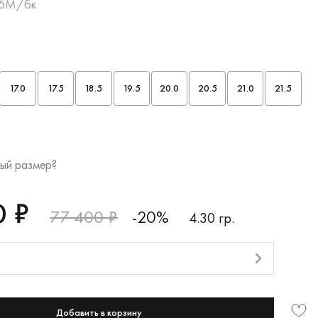
55М/бк
17.0
17.5
18.5
19.5
20.0
20.5
21.0
21.5
ый размер?
0 ₽
77 400 ₽
-20%
4.30 гр.
и
Добавить в корзину