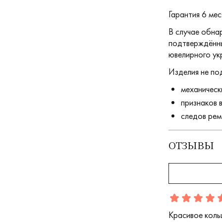
Гарантия 6 мес
В случае обна
подтверждённы
ювелирного ук
Изделия не по
механическ
признаков 
следов рем
ОТЗЫВЫ
Отзыв
1
5.0
5
Красивое кольц