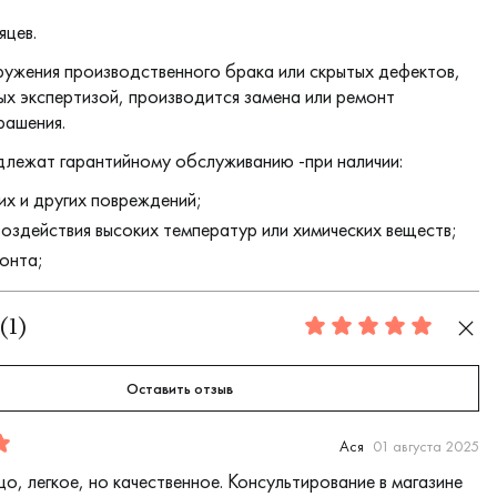
яцев.
ружения производственного брака или скрытых дефектов,
х экспертизой, производится замена или ремонт
рашения.
длежат гарантийному обслуживанию -при наличии:
их и других повреждений;
воздействия высоких температур или химических веществ;
онта;
(
1
)
5.0
Оставить отзыв
Ася
01 августа 2025
о, легкое, но качественное. Консультирование в магазине