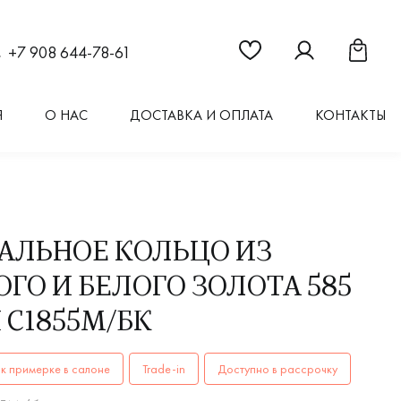
Ссылка на страницу "Из
Ссылка на стран
Ссылка 
+7 908 644-78-61
Я
О НАС
ДОСТАВКА И ОПЛАТА
КОНТАКТЫ
АЛЬНОЕ КОЛЬЦО ИЗ
ГО И БЕЛОГО ЗОЛОТА 585
 С1855М/БК
ОЛЬЦА женские, мужские, парные С1855М/бк AU 585 купить
к примерке в салоне
Trade-in
Доступно в рассрочку