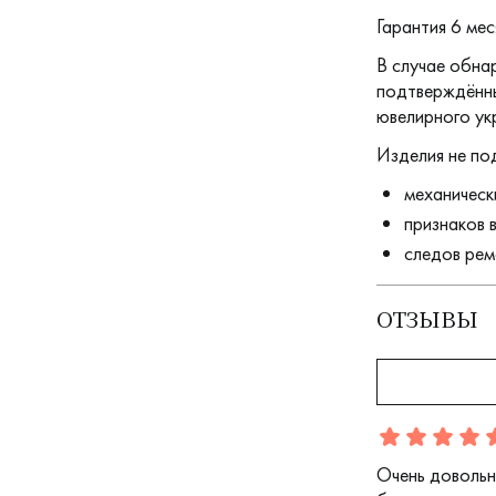
Гарантия 6 мес
В случае обна
подтверждённы
ювелирного ук
Изделия не по
механическ
признаков 
следов рем
ОТЗЫВЫ
Отзыв
1
5.0
5
Очень довольн