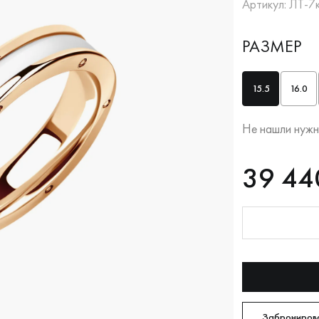
Артикул: ЛТ-7
РАЗМЕР
15.5
16.0
Не нашли нужн
RUB
39440
39 44
Оплата долям
Забронирова