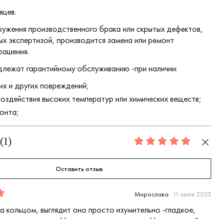
яцев.
ружения производственного брака или скрытых дефектов,
х экспертизой, производится замена или ремонт
рашения.
длежат гарантийному обслуживанию -при наличии:
их и других повреждений;
воздействия высоких температур или химических веществ;
онта;
(
1
)
5.0
Оставить отзыв
Мирослава
11 июля 2025
а кольцом, выглядит оно просто изумительно -гладкое,