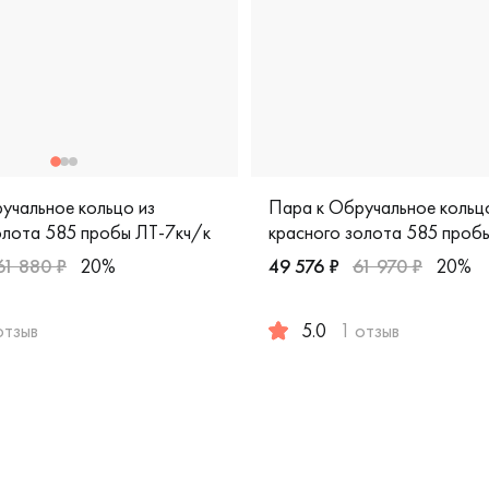
учальное кольцо из
Пара к Обручальное кольц
олота 585 пробы ЛТ-7кч/к
красного золота 585 проб
61 880 ₽
20%
49 576 ₽
61 970 ₽
20%
отзыв
5.0
1 отзыв
пробы, дизайнерская, лт-1/бк
арные, красное золото 585 пробы, дизайнерская, лт-7кч/к
Мужские, парные, красное з