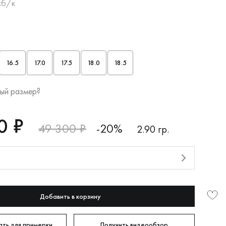
кб/к
16.5
17.0
17.5
18.0
18.5
ый размер?
0 ₽
49 300 ₽
-20%
2.90 гр.
и
Добавить в корзину
ть для примерки
Получить видеообзор