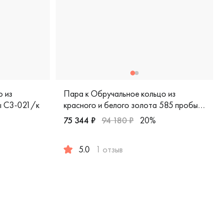
о из
Пара к Обручальное кольцо из
ы С3-021/к
красного и белого золота 585 пробы
СЕ-30кч/бк
75 344 ₽
94 180 ₽
20%
5.0
1 отзыв
олото 585 пробы, comfort fit, дизайнерская, с3-021/к
Мужские, красное и белое золото 585 проб