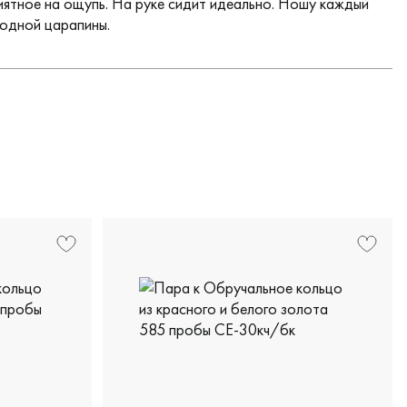
иятное на ощупь. На руке сидит идеально. Ношу каждый
 одной царапины.