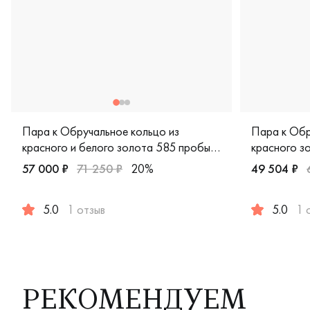
Пара к Обручальное кольцо из
Пара к Обр
красного и белого золота 585 пробы
красного з
ЛТ-1/бк
57 000 ₽
71 250 ₽
20%
49 504 ₽
5.0
1 отзыв
5.0
1 
Женские, мужские, парные, красное и белое золото 585 
Мужские, п
РЕКОМЕНДУЕМ