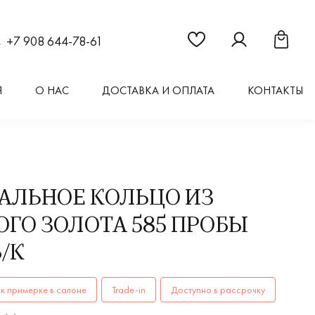
Ссылка на страницу "Из
Ссылка на стран
Ссылка 
+7 908 644-78-61
Я
О НАС
ДОСТАВКА И ОПЛАТА
КОНТАКТЫ
АЛЬНОЕ КОЛЬЦО ИЗ
ОГО ЗОЛОТА 585 ПРОБЫ
/К
ОЛЬЦА женские, парные ЛТ-7кб/к AU 585 купить в Иркутске
к примерке в салоне
Trade-in
Доступно в рассрочку