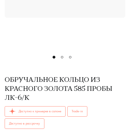
ОБРУЧАЛЬНОЕ КОЛЬЦО ИЗ
КРАСНОГО ЗОЛОТА 585 ПРОБЫ
ЛК-6/К
ОБРУЧАЛЬНЫЕ КОЛЬЦА женские, мужские, парные ЛК-6/к AU
Доступно к примерке в салоне
Trade-in
Доступно в рассрочку