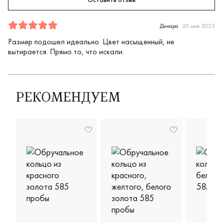
Отзыв
1
5.0
5
Динара
20 мая 2025
Размер подошел идеально. Цвет насыщенный, не
вытирается. Прямо то, что искали.
РЕКОМЕНДУЕМ