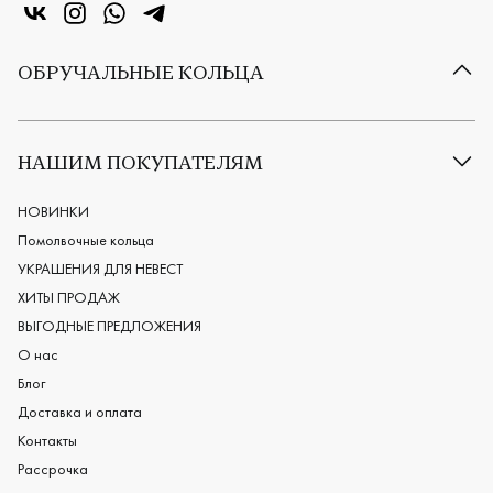
«Центр колец» в VK
«Центр колец» в Instagram
«Центр колец» в Whatsapp
«Центр колец» в Telegram
ОБРУЧАЛЬНЫЕ КОЛЬЦА
Все обручальные кольца
Классические обручальные кольца
НАШИМ ПОКУПАТЕЛЯМ
Европейские обручальные кольца
Мужские обручальные кольца
НОВИНКИ
Женские обручальные кольца
Помолвочные кольца
Обручальные кольца из платины
УКРАШЕНИЯ ДЛЯ НЕВЕСТ
Дизайнерские обручальные кольца
ХИТЫ ПРОДАЖ
Черные обручальные кольца
ВЫГОДНЫЕ ПРЕДЛОЖЕНИЯ
О нас
Блог
Доставка и оплата
Контакты
Рассрочка