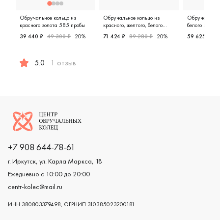
Обручальное кольцо из
Обручальное кольцо из
Обручальное 
красного золота 585 пробы
красного, желтого, белого
белого золот
золота 585 пробы
39 440 ₽
49 300 ₽
20%
71 424 ₽
89 280 ₽
20%
59 625 ₽
7
Женские, мужские, парные, кра
Женские, 
5.0
1 отзыв
Женские, парные, красное золото 585 пробы, дизайнер
Логотип компании
+7 908 644-78-61
г. Иркутск, ул. Карла Маркса, 18
Ежедневно с 10:00 до 20:00
centr-kolec@mail.ru
ИНН 380803379498, ОГРНИП 310385023200181