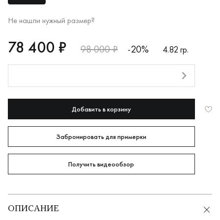
Не нашли нужный размер?
RUB
78400
78 400 ₽
98 000 ₽
-20%
4.82 гр.
Оплата долями
Добавить в корзину
Забронировать для примерки
Получить видеообзор
ОПИСАНИЕ