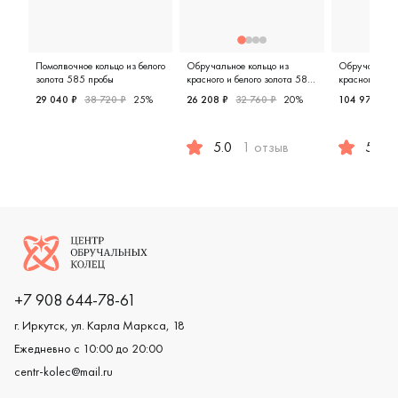
Помолвочное кольцо из белого
Обручальное кольцо из
Обручальное 
золота 585 пробы
красного и белого золота 585
красного и бе
пробы
пробы
29 040 ₽
38 720 ₽
25%
26 208 ₽
32 760 ₽
20%
104 976 ₽
1
Женские, белое золото 585 пробы, помолвочное кольц
5.0
1 отзыв
5.0
Женские, мужские, парные, крас
Мужские,
Логотип компании
+7 908 644-78-61
г. Иркутск, ул. Карла Маркса, 18
Ежедневно с 10:00 до 20:00
centr-kolec@mail.ru