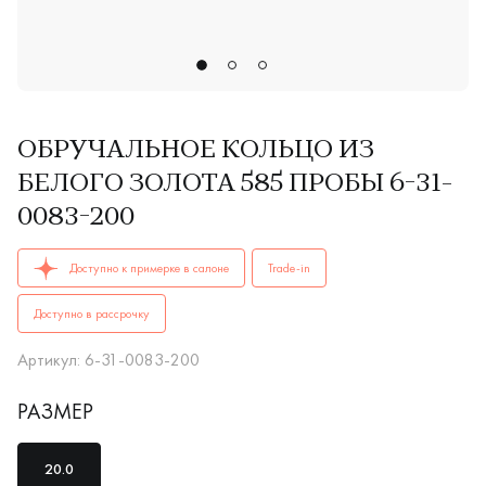
ОБРУЧАЛЬНОЕ КОЛЬЦО ИЗ
БЕЛОГО ЗОЛОТА 585 ПРОБЫ 6-31-
0083-200
ОБРУЧАЛЬНЫЕ КОЛЬЦА мужские, парные 6-31-0083-200 AU 
Доступно к примерке в салоне
Trade-in
Доступно в рассрочку
Артикул: 6-31-0083-200
РАЗМЕР
20.0