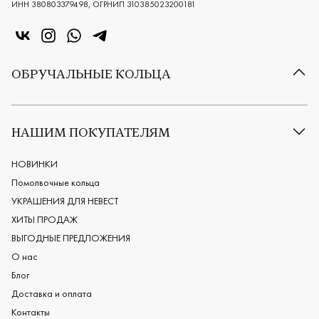
ИНН 380803379498, ОГРНИП 310385023200181
«Центр колец» в VK
«Центр колец» в Instagram
«Центр колец» в Whatsapp
«Центр колец» в Telegram
ОБРУЧАЛЬНЫЕ КОЛЬЦА
Все обручальные кольца
Классические обручальные кольца
НАШИМ ПОКУПАТЕЛЯМ
Европейские обручальные кольца
Мужские обручальные кольца
НОВИНКИ
Женские обручальные кольца
Помолвочные кольца
Обручальные кольца из платины
УКРАШЕНИЯ ДЛЯ НЕВЕСТ
Дизайнерские обручальные кольца
ХИТЫ ПРОДАЖ
Черные обручальные кольца
ВЫГОДНЫЕ ПРЕДЛОЖЕНИЯ
О нас
Блог
Доставка и оплата
Контакты