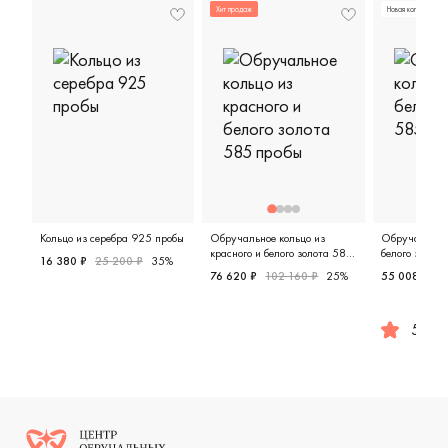
Хит продаж
Новая коллекция
Кольцо из серебра 925 пробы
Обручальное кольцо из
Обручальное 
красного и белого золота 585
белого золот
16 380 ₽
25 200 ₽
35%
пробы
76 620 ₽
102 160 ₽
25%
55 008 ₽
6
Женские, серебро 925 пробы, свадебные и вечерние ук
Женские, мужские, парные, крас
5.0
Женские,
Логотип компании