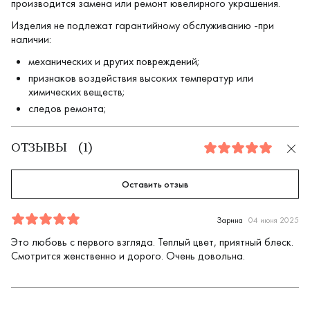
производится замена или ремонт ювелирного украшения.
Изделия не подлежат гарантийному обслуживанию -при
наличии:
механических и других повреждений;
признаков воздействия высоких температур или
химических веществ;
следов ремонта;
ОТЗЫВЫ
(
1
)
5.0
Оставить отзыв
Отзыв
1
5.0
5
Зарина
04 июня 2025
Это любовь с первого взгляда. Теплый цвет, приятный блеск.
Смотрится женственно и дорого. Очень довольна.