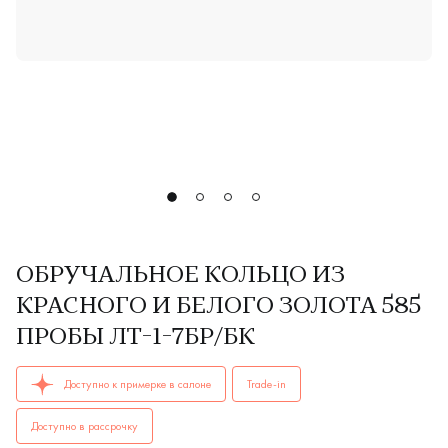
ОБРУЧАЛЬНОЕ КОЛЬЦО ИЗ
КРАСНОГО И БЕЛОГО ЗОЛОТА 585
ПРОБЫ ЛТ-1-7БР/БК
ОБРУЧАЛЬНЫЕ КОЛЬЦА женские, парные ЛТ-1-7бр/бк AU 58
Доступно к примерке в салоне
Trade-in
Доступно в рассрочку