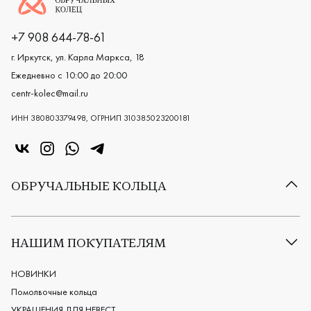
+7 908 644-78-61
г. Иркутск, ул. Карла Маркса, 18
Ежедневно с 10:00 до 20:00
centr-kolec@mail.ru
ИНН 380803379498, ОГРНИП 310385023200181
«Центр колец» в VK
«Центр колец» в Instagram
«Центр колец» в Whatsapp
«Центр колец» в Telegram
ОБРУЧАЛЬНЫЕ КОЛЬЦА
Все обручальные кольца
Классические обручальные кольца
НАШИМ ПОКУПАТЕЛЯМ
Европейские обручальные кольца
Мужские обручальные кольца
НОВИНКИ
Женские обручальные кольца
Помолвочные кольца
Обручальные кольца из платины
УКРАШЕНИЯ ДЛЯ НЕВЕСТ