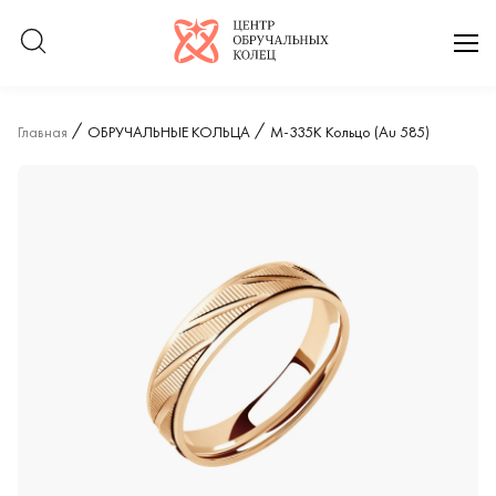
Логотип компании
отк
Главная
ОБРУЧАЛЬНЫЕ КОЛЬЦА
М-335К Кольцо (Au 585)