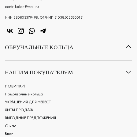
centr-kolec@mail.ru
ИНН 380803379498, ОГРНИП 310385023200181
«Центр колец» в VK
«Центр колец» в Instagram
«Центр колец» в Whatsapp
«Центр колец» в Telegram
ОБРУЧАЛЬНЫЕ КОЛЬЦА
Все обручальные кольца
Классические обручальные кольца
НАШИМ ПОКУПАТЕЛЯМ
Европейские обручальные кольца
Мужские обручальные кольца
НОВИНКИ
Женские обручальные кольца
Помолвочные кольца
Обручальные кольца из платины
УКРАШЕНИЯ ДЛЯ НЕВЕСТ
Дизайнерские обручальные кольца
ХИТЫ ПРОДАЖ
Черные обручальные кольца
ВЫГОДНЫЕ ПРЕДЛОЖЕНИЯ
О нас
Блог