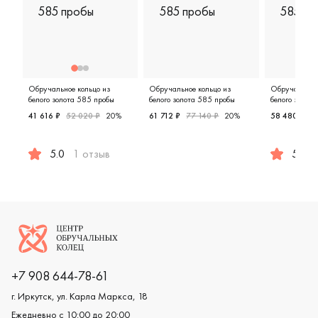
Обручальное кольцо из
Обручальное кольцо из
Обручальное 
белого золота 585 пробы
белого золота 585 пробы
белого золот
41 616 ₽
52 020 ₽
20%
61 712 ₽
77 140 ₽
20%
58 480 ₽
7
Женские, мужские, парные, бело
5.0
1 отзыв
5.0
Женские, мужские, парные, белое золото 585 пробы, com
Женские, 
Логотип компании
+7 908 644-78-61
г. Иркутск, ул. Карла Маркса, 18
Ежедневно с 10:00 до 20:00