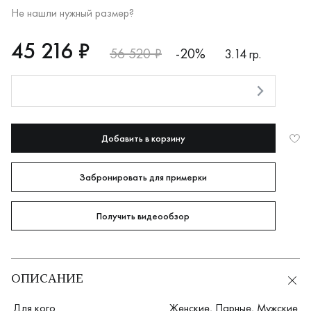
Не нашли нужный размер?
RUB
45216
45 216 ₽
56 520 ₽
-20%
3.14 гр.
Оплата долями
Добавить в корзину
Забронировать для примерки
Получить видеообзор
ОПИСАНИЕ
Для кого
Женские
,
Парные
,
Мужские