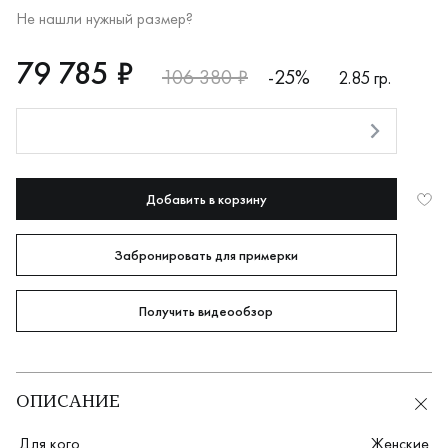
Не нашли нужный размер?
RUB
79785
79 785 ₽
106 380 ₽
-25%
2.85 гр.
Оплата долями
Добавить в корзину
Забронировать для примерки
Получить видеообзор
ОПИСАНИЕ
Для кого
Женские