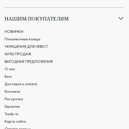
Все обручальные кольца
Классические обручальные кольца
НАШИМ ПОКУПАТЕЛЯМ
Европейские обручальные кольца
Мужские обручальные кольца
НОВИНКИ
Женские обручальные кольца
Помолвочные кольца
Обручальные кольца из платины
УКРАШЕНИЯ ДЛЯ НЕВЕСТ
Дизайнерские обручальные кольца
ХИТЫ ПРОДАЖ
Черные обручальные кольца
ВЫГОДНЫЕ ПРЕДЛОЖЕНИЯ
О нас
Блог
Доставка и оплата
Контакты
Рассрочка
Гарантия
Trade-in
Карта сайта
Оплата долями