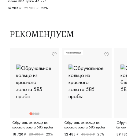
золота 585 пробы 4512271
74 985 ₽
99 980 ₽
25%
Женские, белое золото 585 пробы, comfort fit, классическ
РЕКОМЕНДУЕМ
Новая коллекция
Обручальное кольцо из
Обручальное кольцо из
Обручальное 
красного золота 585 пробы
красного золота 585 пробы
белого золот
18 720 ₽
23 400 ₽
20%
32 483 ₽
43 310 ₽
25%
89 183 ₽
11