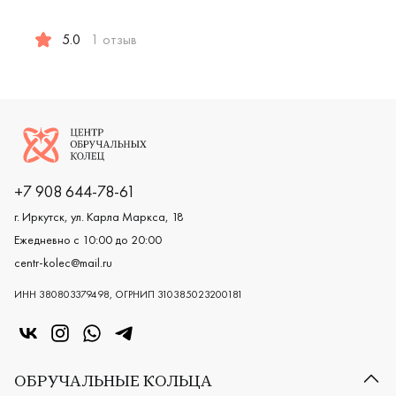
Женские, красное золото 585 п
Женские,
5.0
1 отзыв
Женские, мужские, парные, красное золото 585 пробы, c
Логотип компании
+7 908 644-78-61
г. Иркутск, ул. Карла Маркса, 18
Ежедневно с 10:00 до 20:00
centr-kolec@mail.ru
ИНН 380803379498, ОГРНИП 310385023200181
«Центр колец» в VK
«Центр колец» в Instagram
«Центр колец» в Whatsapp
«Центр колец» в Telegram
ОБРУЧАЛЬНЫЕ КОЛЬЦА