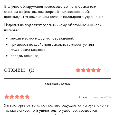
В случае обнаружения производственного брака или
скрытых дефектов, подтверждённых экспертизой,
производится замена или ремонт ювелирного украшения.
Изделия не подлежат гарантийному обслуживанию -при
наличии:
механических и других повреждений;
признаков воздействия высоких температур или
химических веществ;
следов ремонта;
ОТЗЫВЫ
(
1
)
5.0
Оставить отзыв
Отзыв
1
5.0
5
Ольга
18 августа 2025
Я в восторге от того, как кольцо ощущается на руке: оно не
только легкое, но и удивительно удобное, создается