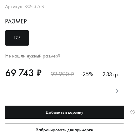
Артикул: КФч3.5 В
РАЗМЕР
17.5
Не нашли нужный размер?
RUB
69743
69 743 ₽
92 990 ₽
-25%
2.33 гр.
Оплата долями
Добавить в корзину
Забронировать для примерки