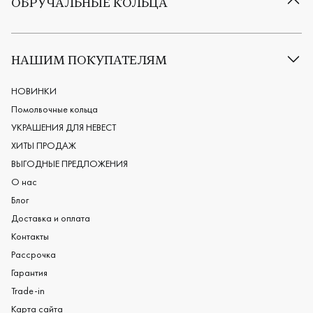
ОБРУЧАЛЬНЫЕ КОЛЬЦА
Все обручальные кольца
Классические обручальные кольца
НАШИМ ПОКУПАТЕЛЯМ
Европейские обручальные кольца
Мужские обручальные кольца
НОВИНКИ
Женские обручальные кольца
Помолвочные кольца
Обручальные кольца из платины
УКРАШЕНИЯ ДЛЯ НЕВЕСТ
Дизайнерские обручальные кольца
ХИТЫ ПРОДАЖ
Черные обручальные кольца
ВЫГОДНЫЕ ПРЕДЛОЖЕНИЯ
О нас
Блог
Доставка и оплата
Контакты
Рассрочка
Гарантия
Trade-in
Карта сайта