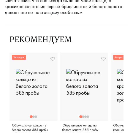
впечатление, что оно всегда было на моем пальце, а
красивое сочетание черных бриллиантов и белого золота
делает его по-настоящему особенным.
РЕКОМЕНДУЕМ
Хит продаж
Хит продаж
Обручальное кольцо из
Обручальное кольцо из
Обручальное 
белого золота 585 пробы
белого золота 585 пробы
красного зол