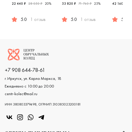
22 440 ₽
28 050 ₽
20%
53 820 ₽
71 760 ₽
25%
42 160 ₽
52
5.0
1 отзыв
5.0
1 отзыв
5.0
Женские, мужские, парные, белое золото 585 пробы, ев
Женские, парные, белое золото 5
Женские,
Логотип компании
+7 908 644-78-61
г. Иркутск, ул. Карла Маркса, 18
Ежедневно с 10:00 до 20:00
centr-kolec@mail.ru
ИНН 380803379498, ОГРНИП 310385023200181
«Центр колец» в VK
«Центр колец» в Instagram
«Центр колец» в Whatsapp
«Центр колец» в Telegram