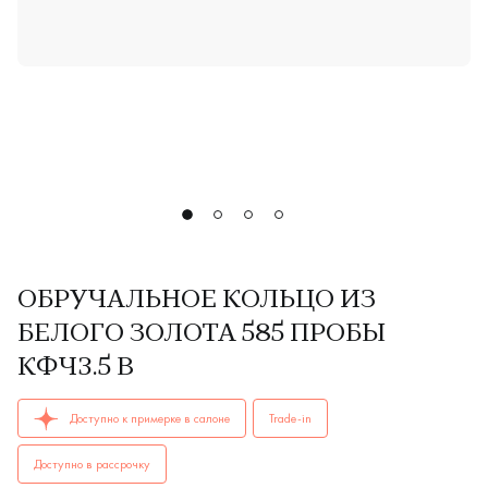
ОБРУЧАЛЬНОЕ КОЛЬЦО ИЗ
БЕЛОГО ЗОЛОТА 585 ПРОБЫ
КФЧ3.5 В
ОБРУЧАЛЬНЫЕ КОЛЬЦА женские КФч3.5 В AU 585 купить в 
Доступно к примерке в салоне
Trade-in
Доступно в рассрочку