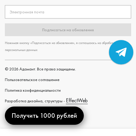
Электронная почта
Подписаться на обновления
Нажимая кнопку «Подписаться на обновления», я соглашаюсь на обработку
персональных данных
©
2026
Адамант. Все права защищены.
Пользовательское cоглашение
Политика конфиденциальности
EffectWeb
Разработка дизайна, структуры -
Получить 1000 рублей
Created by