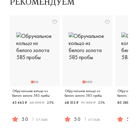
РЕКОМЕНДУЕМ
Обручальное кольцо из
Обручальное кольцо из
Обручальное 
белого золота 585 пробы
белого золота 585 пробы
белого золот
45 443 ₽
60 590 ₽
25%
68 513 ₽
91 350 ₽
25%
85 388 ₽
1
5.0
1 отзыв
5.0
1 отзыв
5.0
Женские, белое золото 585 пробы, классическая, 01-
Женские, парные, белое золото 5
Мужские,