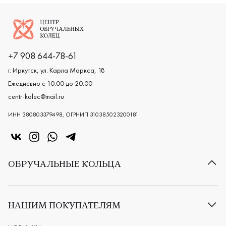
Логотип компании
+7 908 644-78-61
г. Иркутск, ул. Карла Маркса, 18
Ежедневно с 10:00 до 20:00
centr-kolec@mail.ru
ИНН 380803379498, ОГРНИП 310385023200181
«Центр колец» в VK
«Центр колец» в Instagram
«Центр колец» в Whatsapp
«Центр колец» в Telegram
ОБРУЧАЛЬНЫЕ КОЛЬЦА
Все обручальные кольца
Классические обручальные кольца
НАШИМ ПОКУПАТЕЛЯМ
Европейские обручальные кольца
Мужские обручальные кольца