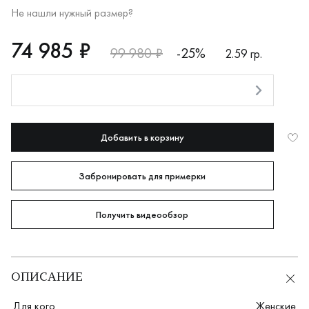
Не нашли нужный размер?
RUB
74985
74 985 ₽
99 980 ₽
-25%
2.59 гр.
Оплата долями
Добавить в корзину
Забронировать для примерки
Получить видеообзор
ОПИСАНИЕ
Для кого
Женские