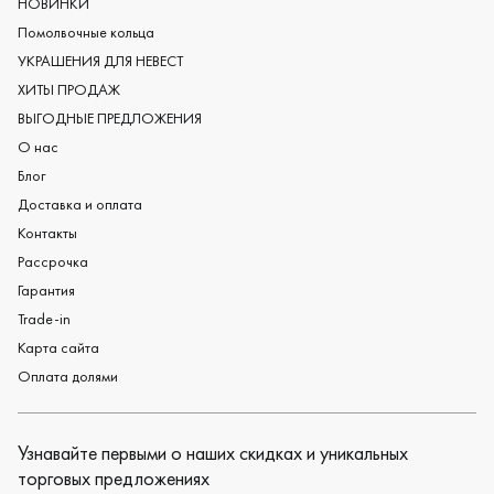
НОВИНКИ
Женские обручальные кольца
Помолвочные кольца
Обручальные кольца из платины
УКРАШЕНИЯ ДЛЯ НЕВЕСТ
Дизайнерские обручальные кольца
ХИТЫ ПРОДАЖ
Черные обручальные кольца
ВЫГОДНЫЕ ПРЕДЛОЖЕНИЯ
О нас
Блог
Доставка и оплата
Контакты
Рассрочка
Гарантия
Trade-in
Карта сайта
Оплата долями
Узнавайте первыми о наших скидках и уникальных
торговых предложениях