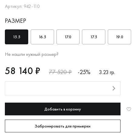
Артикул: 942-110
РАЗМЕР
15.5
16.5
17.0
17.5
19.0
Не нашли нужный размер?
RUB
58140
58 140 ₽
77 520 ₽
-25%
3.23 гр.
Оплата долями
Добавить в корзину
Забронировать для примерки