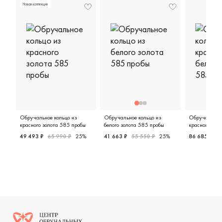
Новая коллекция
Обручальное кольцо из
Обручальное кольцо из
Обручальное 
красного золота 585 пробы
белого золота 585 пробы
красного и бе
пробы
49 493 ₽
65 990 ₽
25%
41 663 ₽
55 550 ₽
25%
86 685 ₽
1
Женские, красное золото 585 пробы, классическая, к1
Женские, белое золото 585 про
Женские,
Логотип компании