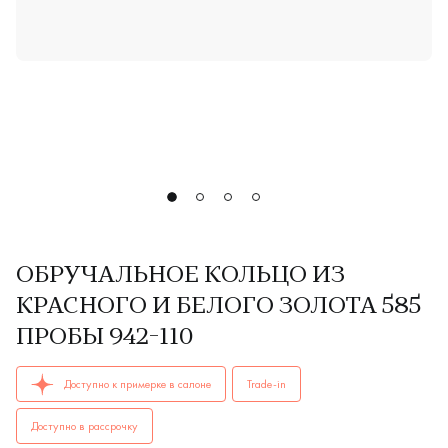
ОБРУЧАЛЬНОЕ КОЛЬЦО ИЗ
КРАСНОГО И БЕЛОГО ЗОЛОТА 585
ПРОБЫ 942-110
ОБРУЧАЛЬНЫЕ КОЛЬЦА женские, мужские, парные 942-110 A
Доступно к примерке в салоне
Trade-in
Доступно в рассрочку