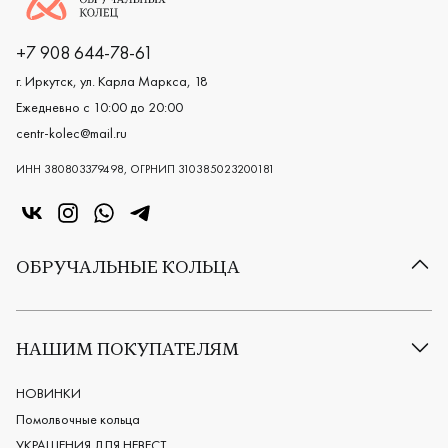
+7 908 644-78-61
г. Иркутск, ул. Карла Маркса, 18
Ежедневно с 10:00 до 20:00
centr-kolec@mail.ru
ИНН 380803379498, ОГРНИП 310385023200181
«Центр колец» в VK
«Центр колец» в Instagram
«Центр колец» в Whatsapp
«Центр колец» в Telegram
ОБРУЧАЛЬНЫЕ КОЛЬЦА
Все обручальные кольца
Классические обручальные кольца
НАШИМ ПОКУПАТЕЛЯМ
Европейские обручальные кольца
Мужские обручальные кольца
НОВИНКИ
Женские обручальные кольца
Помолвочные кольца
Обручальные кольца из платины
УКРАШЕНИЯ ДЛЯ НЕВЕСТ