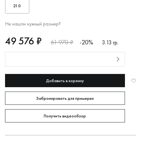
21.0
Не нашли нужный размер?
RUB
49576
49 576 ₽
61 970 ₽
-20%
3.13 гр.
Оплата долями
Добавить в корзину
Забронировать для примерки
Получить видеообзор