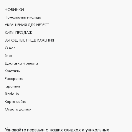
Европейские обручальные кольца
Мужские обручальные кольца
НОВИНКИ
Женские обручальные кольца
Помолвочные кольца
Обручальные кольца из платины
УКРАШЕНИЯ ДЛЯ НЕВЕСТ
Дизайнерские обручальные кольца
ХИТЫ ПРОДАЖ
Черные обручальные кольца
ВЫГОДНЫЕ ПРЕДЛОЖЕНИЯ
О нас
Блог
Доставка и оплата
Контакты
Рассрочка
Гарантия
Trade-in
Карта сайта
Оплата долями
Узнавайте первыми о наших скидках и уникальных