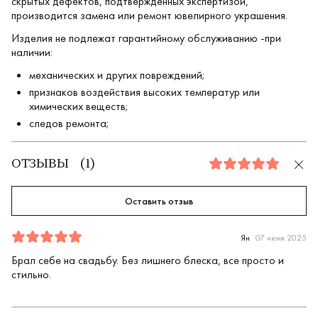
скрытых дефектов, подтверждённых экспертизой,
производится замена или ремонт ювелирного украшения.
Изделия не подлежат гарантийному обслуживанию -при
наличии:
механических и других повреждений;
признаков воздействия высоких температур или
химических веществ;
следов ремонта;
ОТЗЫВЫ
(
1
)
5.0
Оставить отзыв
Отзыв
1
5.0
5
Ян
07 июня 2025
Брал себе на свадьбу. Без лишнего блеска, все просто и
стильно.