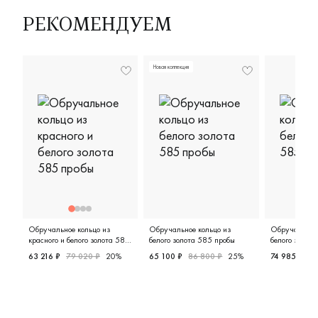
РЕКОМЕНДУЕМ
Новая коллекция
Обручальное кольцо из
Обручальное кольцо из
Обручальное 
красного и белого золота 585
белого золота 585 пробы
белого золот
пробы
63 216 ₽
79 020 ₽
20%
65 100 ₽
86 800 ₽
25%
74 985 ₽
99
Женские, мужские, парные, красное и белое золото 585 
Женские, белое золото 585 про
Женские, 