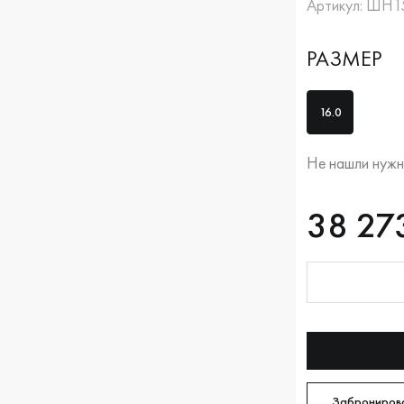
Артикул: ШН
РАЗМЕР
16.0
Не нашли нужн
RUB
38273
38 27
Оплата долям
Забронирова