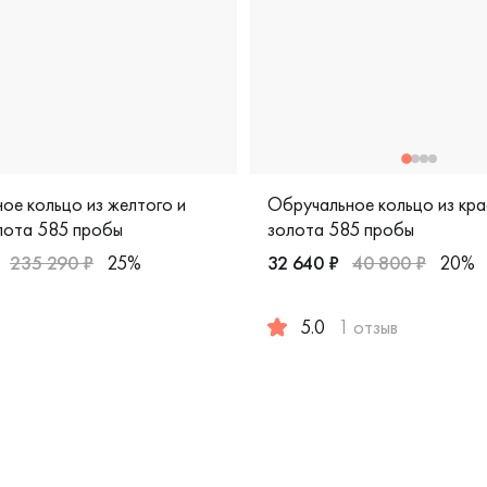
ое кольцо из желтого и
Обручальное кольцо из кра
лота 585 пробы
золота 585 пробы
235 290 ₽
25%
32 640 ₽
40 800 ₽
20%
желтое и белое золото 585 пробы, дизайнерская, крт-к12-ч
5.0
1 отзыв
 дизайнерская, ек-1-7бр/бк
Женские, мужские, парные,