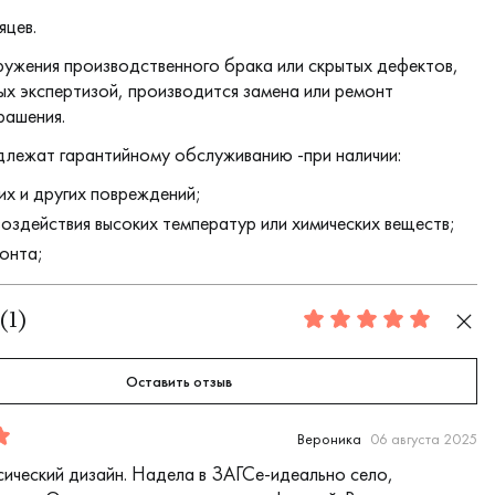
яцев.
ружения производственного брака или скрытых дефектов,
х экспертизой, производится замена или ремонт
рашения.
длежат гарантийному обслуживанию -при наличии:
их и других повреждений;
воздействия высоких температур или химических веществ;
онта;
(
1
)
5.0
Оставить отзыв
Вероника
06 августа 2025
сический дизайн. Надела в ЗАГСе-идеально село,