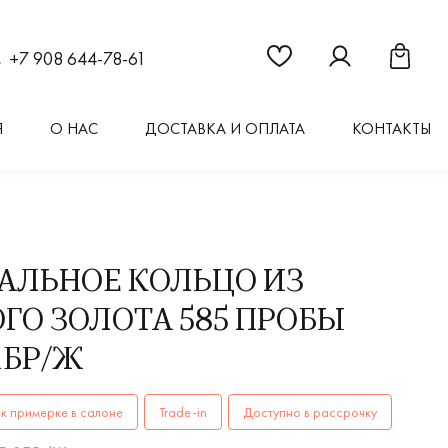
Ссылка на страницу "Из
Ссылка на стран
Ссылка 
+7 908 644-78-61
Я
О НАС
ДОСТАВКА И ОПЛАТА
КОНТАКТЫ
АЛЬНОЕ КОЛЬЦО ИЗ
ГО ЗОЛОТА 585 ПРОБЫ
1БР/Ж
ОЛЬЦА женские ШН15-1БР/Ж AU 585 купить в Иркутске. ✔️
к примерке в салоне
Trade-in
Доступно в рассрочку