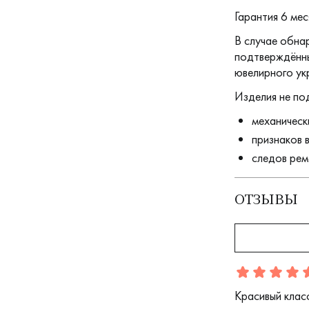
Гарантия 6 мес
В случае обна
подтверждённы
ювелирного ук
Изделия не по
механическ
признаков 
следов рем
ОТЗЫВЫ
Отзыв
1
5.0
5
Красивый клас