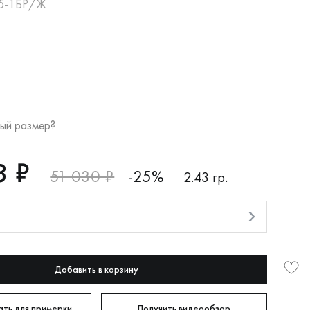
15-1БР/Ж
ый размер?
3 ₽
51 030 ₽
-25%
2.43 гр.
и
Добавить в корзину
ть для примерки
Получить видеообзор