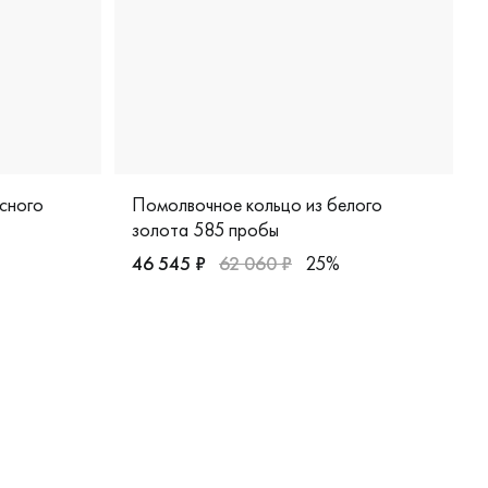
сного
Помолвочное кольцо из белого
золота 585 пробы
46 545 ₽
62 060 ₽
25%
бр/жб
Женские, белое золото 585 пробы, помолво
 красное золото 585 пробы, европейская классика, ш-к6л/к