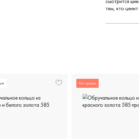
смотрится шик
тем, кто ценит
ция
Хит продаж