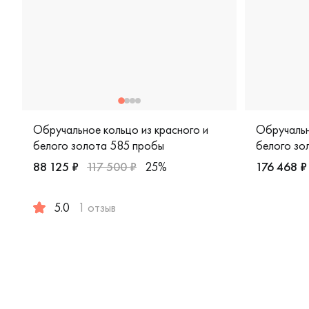
Обручальное кольцо из красного и
Обручальн
белого золота 585 пробы
белого зо
88 125 ₽
117 500 ₽
25%
176 468 ₽
Мужские, 
5.0
1 отзыв
Женские, парные, красное и белое золото 585 пробы,