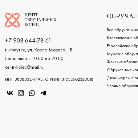
Логотип компании
ОБРУЧАЛ
Все обручальные
Классические об
+7 908 644-78-61
Европейские обр
г. Иркутск, ул. Карла Маркса, 18
Мужские обруча
Ежедневно с 10:00 до 20:00
Женские обручал
centr-kolec@mail.ru
Обручальные кол
Дизайнерские о
ИНН 380803379498, ОГРНИП 310385023200181
Черные обручаль
«Центр колец» в VK
«Центр колец» в Instagram
«Центр колец» в Whatsapp
«Центр колец» в Telegram