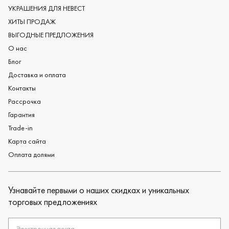
Обручальные кольца из платины
УКРАШЕНИЯ ДЛЯ НЕВЕСТ
Дизайнерские обручальные кольца
ХИТЫ ПРОДАЖ
Черные обручальные кольца
ВЫГОДНЫЕ ПРЕДЛОЖЕНИЯ
О нас
Блог
Доставка и оплата
Контакты
Рассрочка
Гарантия
Trade-in
Карта сайта
Оплата долями
Узнавайте первыми о наших скидках и уникальных
торговых предложениях
Электронная почта