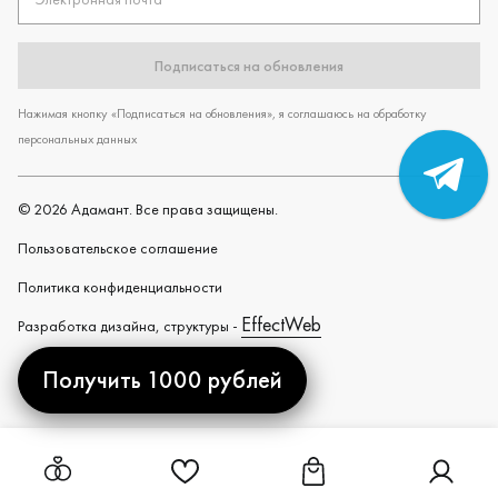
Подписаться на обновления
Нажимая кнопку «Подписаться на обновления», я соглашаюсь на обработку
персональных данных
©
2026
Адамант. Все права защищены.
Пользовательское cоглашение
Политика конфиденциальности
EffectWeb
Разработка дизайна, структуры -
Получить 1000 рублей
Created by
Ссылка на страницу "Избранное"
Ссылка на страницу "Ко
Ссылка н