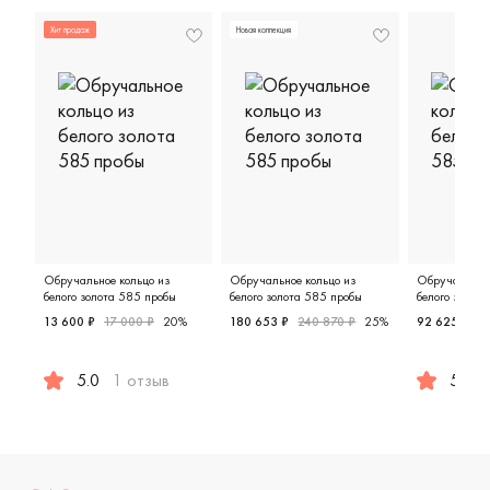
Хит продаж
Новая коллекция
Обручальное кольцо из
Обручальное кольцо из
Обручальное 
белого золота 585 пробы
белого золота 585 пробы
белого золот
13 600 ₽
17 000 ₽
20%
180 653 ₽
240 870 ₽
25%
92 625 ₽
1
Женские, парные, белое золото
5.0
1 отзыв
5.0
Женские, мужские, парные, белое золото 585 пробы, кл
Мужские,