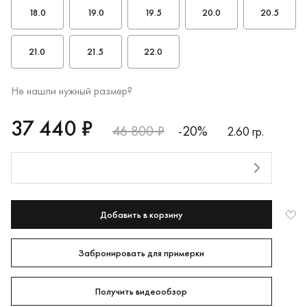
18.0
19.0
19.5
20.0
20.5
21.0
21.5
22.0
Не нашли нужный размер?
RUB
37440
37 440 ₽
46 800 ₽
-20%
2.60 гр.
Оплата долями
Добавить в корзину
Забронировать для примерки
Получить видеообзор