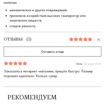
наличии:
механических и других повреждений;
признаков воздействия высоких температур или
химических веществ;
следов ремонта;
ОТЗЫВЫ
(
1
)
5.0
Оставить отзыв
Отзыв
1
5.0
5
Элла
02 июня 2025
Заказала в интернет-магазине, пришло быстро. Размер
подошел идеально. Кольцо супер.
РЕКОМЕНДУЕМ