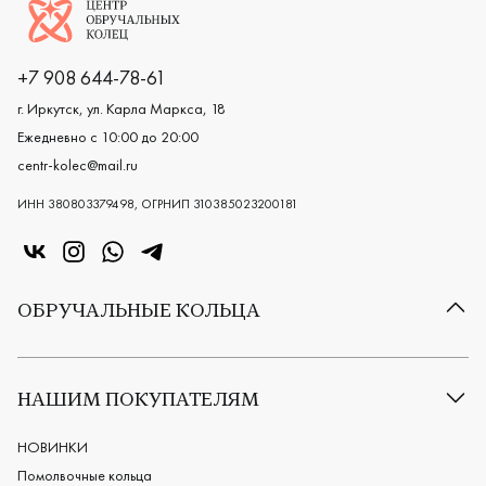
Логотип компании
+7 908 644-78-61
г. Иркутск, ул. Карла Маркса, 18
Ежедневно с 10:00 до 20:00
centr-kolec@mail.ru
ИНН 380803379498, ОГРНИП 310385023200181
«Центр колец» в VK
«Центр колец» в Instagram
«Центр колец» в Whatsapp
«Центр колец» в Telegram
ОБРУЧАЛЬНЫЕ КОЛЬЦА
Все обручальные кольца
Классические обручальные кольца
НАШИМ ПОКУПАТЕЛЯМ
Европейские обручальные кольца
Мужские обручальные кольца
НОВИНКИ
Женские обручальные кольца
Помолвочные кольца