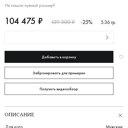
Не нашли нужный размер?
RUB
104475
104 475 ₽
139 300 ₽
-25%
5.36 гр.
Оплата долями
Добавить в корзину
Забронировать для примерки
Получить видеообзор
ОПИСАНИЕ
Для кого
Мужские