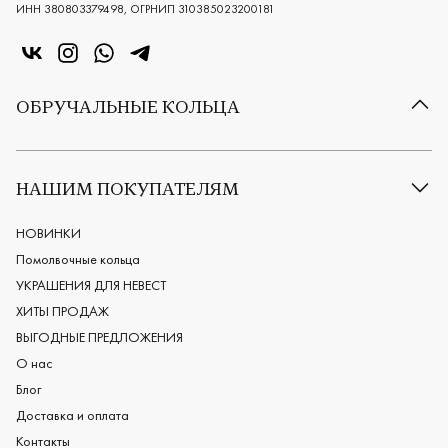
ИНН 380803379498, ОГРНИП 310385023200181
«Центр колец» в VK
«Центр колец» в Instagram
«Центр колец» в Whatsapp
«Центр колец» в Telegram
ОБРУЧАЛЬНЫЕ КОЛЬЦА
Все обручальные кольца
Классические обручальные кольца
НАШИМ ПОКУПАТЕЛЯМ
Европейские обручальные кольца
Мужские обручальные кольца
НОВИНКИ
Женские обручальные кольца
Помолвочные кольца
Обручальные кольца из платины
УКРАШЕНИЯ ДЛЯ НЕВЕСТ
Дизайнерские обручальные кольца
ХИТЫ ПРОДАЖ
Черные обручальные кольца
ВЫГОДНЫЕ ПРЕДЛОЖЕНИЯ
О нас
Блог
Доставка и оплата
Контакты