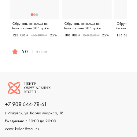
Обручальное кольцо из
Обручальное кольцо из
Обручальное 
белого золота 585 пробы
белого золота 585 пробы
белого золот
123 750 ₽
165 000 ₽
25%
180 188 ₽
240 250 ₽
25%
106 680 ₽
Мужские, парные, белое золото
Мужские,
5.0
1 отзыв
Мужские, парные, белое золото 585 пробы, дизайнерска
Логотип компании
+7 908 644-78-61
г. Иркутск, ул. Карла Маркса, 18
Ежедневно с 10:00 до 20:00
centr-kolec@mail.ru