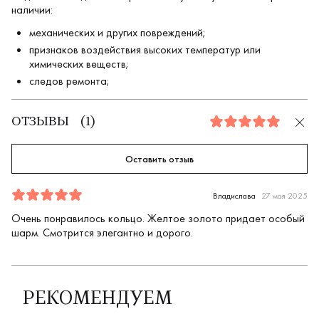
наличии:
механических и других повреждений;
признаков воздействия высоких температур или
химических веществ;
следов ремонта;
ОТЗЫВЫ
(
1
)
5.0
Оставить отзыв
Отзыв
1
5.0
5
Владислава
27 мая 2025
Очень понравилось кольцо. Желтое золото придает особый
шарм. Смотрится элегантно и дорого.
РЕКОМЕНДУЕМ