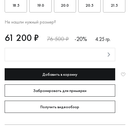
18.5
19.0
20.0
20.5
21.5
Не нашли нужный размер?
RUB
61200
61 200 ₽
76 500 ₽
-20%
4.25 гр.
Оплата долями
Добавить в корзину
Забронировать для примерки
Получить видеообзор