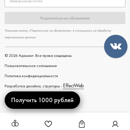
Электронная почта
Подписаться на обновления
Нажимая кнопку «Подписаться на обновления», я соглашаюсь на обработку
персональных данных
©
2026
Адамант. Все права защищены.
Пользовательское cоглашение
Политика конфиденциальности
EffectWeb
Разработка дизайна, структуры -
Получить 1000 рублей
Created by
Ссылка на страницу "Избранное"
Ссылка на страницу "Ко
Ссылка н