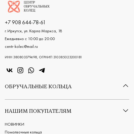
Логотип компании
+7 908 644-78-61
г. Иркутск, ул. Карла Маркса, 18
Ежедневно с 10:00 до 20:00
centr-kolec@mail.ru
ИНН 380803379498, ОГРНИП 310385023200181
«Центр колец» в VK
«Центр колец» в Instagram
«Центр колец» в Whatsapp
«Центр колец» в Telegram
ОБРУЧАЛЬНЫЕ КОЛЬЦА
Все обручальные кольца
Классические обручальные кольца
НАШИМ ПОКУПАТЕЛЯМ
Европейские обручальные кольца
Мужские обручальные кольца
НОВИНКИ
Женские обручальные кольца
Помолвочные кольца