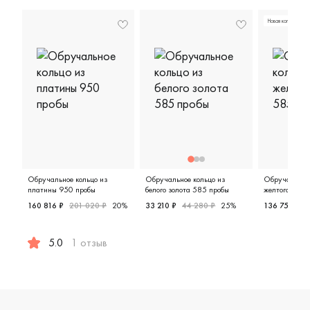
Новая коллекция
Обручальное кольцо из
Обручальное кольцо из
Обручальное 
платины 950 пробы
белого золота 585 пробы
желтого золо
160 816 ₽
201 020 ₽
20%
33 210 ₽
44 280 ₽
25%
136 752 ₽
1
Женские, белое золото 585 про
Мужские,
5.0
1 отзыв
Мужские, платина 950 пробы, comfort fit, дизайнерская