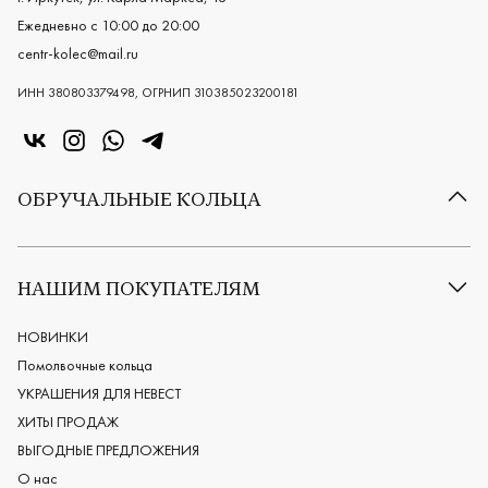
Ежедневно с 10:00 до 20:00
centr-kolec@mail.ru
ИНН 380803379498, ОГРНИП 310385023200181
«Центр колец» в VK
«Центр колец» в Instagram
«Центр колец» в Whatsapp
«Центр колец» в Telegram
ОБРУЧАЛЬНЫЕ КОЛЬЦА
Все обручальные кольца
Классические обручальные кольца
НАШИМ ПОКУПАТЕЛЯМ
Европейские обручальные кольца
Мужские обручальные кольца
НОВИНКИ
Женские обручальные кольца
Помолвочные кольца
Обручальные кольца из платины
УКРАШЕНИЯ ДЛЯ НЕВЕСТ
Дизайнерские обручальные кольца
ХИТЫ ПРОДАЖ
Черные обручальные кольца
ВЫГОДНЫЕ ПРЕДЛОЖЕНИЯ
О нас