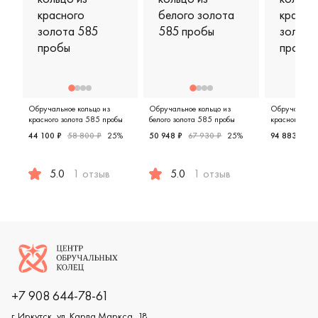
Обручальное кольцо из
Обручальное кольцо из
Обручальное 
красного золота 585 пробы
белого золота 585 пробы
красного зол
44 100 ₽
58 800 ₽
25%
50 948 ₽
67 930 ₽
25%
94 883 ₽
12
Женские,
5.0
1 отзыв
5.0
1 отзыв
Женские, парные, красное золото 585 пробы, comfort fi
Женские, мужские, парные, белое
Логотип компании
+7 908 644-78-61
г. Иркутск, ул. Карла Маркса, 18