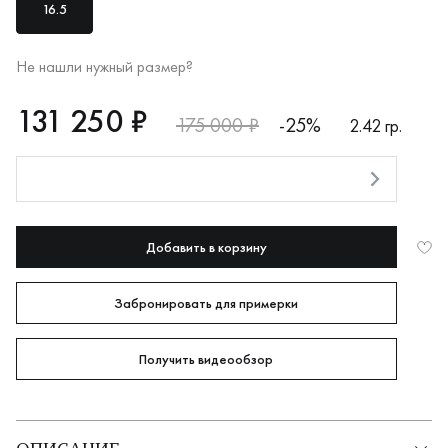
16.5
Не нашли нужный размер?
RUB
131250
131 250 ₽
175 000 ₽
-25%
2.42 гр.
Оплата долями
Добавить в корзину
Забронировать для примерки
Получить видеообзор