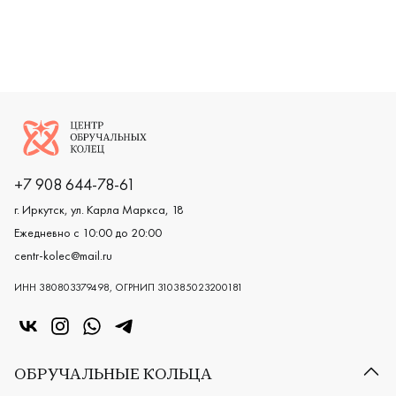
Женские, парные, белое золото 585 пробы, дизайнерск
Женские, белое золото 585 про
Мужские,
Логотип компании
+7 908 644-78-61
г. Иркутск, ул. Карла Маркса, 18
Ежедневно с 10:00 до 20:00
centr-kolec@mail.ru
ИНН 380803379498, ОГРНИП 310385023200181
«Центр колец» в VK
«Центр колец» в Instagram
«Центр колец» в Whatsapp
«Центр колец» в Telegram
ОБРУЧАЛЬНЫЕ КОЛЬЦА