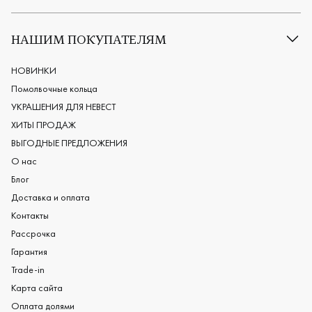
Все обручальные кольца
Классические обручальные кольца
НАШИМ ПОКУПАТЕЛЯМ
Европейские обручальные кольца
Мужские обручальные кольца
НОВИНКИ
Женские обручальные кольца
Помолвочные кольца
Обручальные кольца из платины
УКРАШЕНИЯ ДЛЯ НЕВЕСТ
Дизайнерские обручальные кольца
ХИТЫ ПРОДАЖ
Черные обручальные кольца
ВЫГОДНЫЕ ПРЕДЛОЖЕНИЯ
О нас
Блог
Доставка и оплата
Контакты
Рассрочка
Гарантия
Trade-in
Карта сайта
Оплата долями