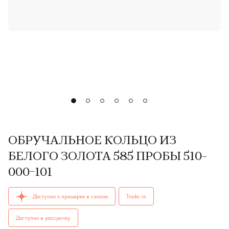
ОБРУЧАЛЬНОЕ КОЛЬЦО ИЗ
БЕЛОГО ЗОЛОТА 585 ПРОБЫ 510-
000-101
ОБРУЧАЛЬНЫЕ КОЛЬЦА женские, парные 510-000-101 AU 585
Доступно к примерке в салоне
Trade-in
Доступно в рассрочку