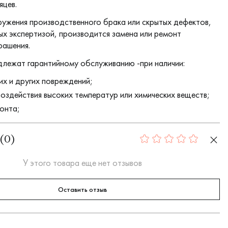
яцев.
ружения производственного брака или скрытых дефектов,
х экспертизой, производится замена или ремонт
рашения.
длежат гарантийному обслуживанию -при наличии:
их и других повреждений;
воздействия высоких температур или химических веществ;
онта;
(
0
)
0
У этого товара еще нет отзывов
Оставить отзыв