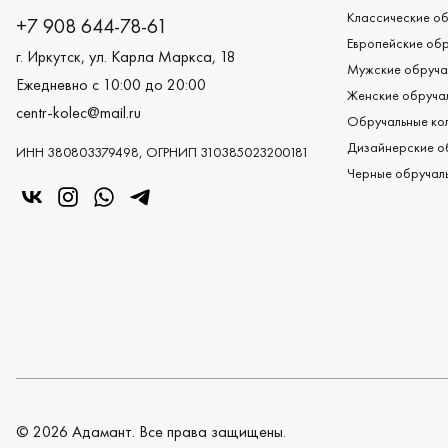
Классические об
+7 908 644-78-61
Европейские обр
г. Иркутск, ул. Карла Маркса, 18
Мужские обруча
Ежедневно с 10:00 до 20:00
Женские обручал
centr-kolec@mail.ru
Обручальные кол
Дизайнерские о
ИНН 380803379498, ОГРНИП 310385023200181
Черные обручаль
«Центр колец» в VK
«Центр колец» в Instagram
«Центр колец» в Whatsapp
«Центр колец» в Telegram
©
2026
Адамант. Все права защищены.