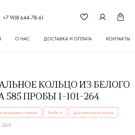
Ссылка на страницу "Из
Ссылка на стран
Ссылка 
+7 908 644-78-61
Я
О НАС
ДОСТАВКА И ОПЛАТА
КОНТАКТЫ
АЛЬНОЕ КОЛЬЦО ИЗ БЕЛОГО
 585 ПРОБЫ 1-101-264
ОЛЬЦА женские, мужские, парные 1-101-264 AU 585 купить 
к примерке в салоне
Trade-in
Доступно в рассрочку
1-264