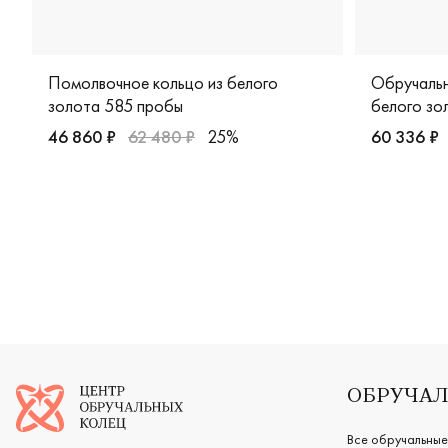
Помолвочное кольцо из белого
Обручальн
золота 585 пробы
белого зо
46 860 ₽
62 480 ₽
25%
60 336 ₽
Женские, белое золото 585 пробы, помолвочное коль
Женские, м
Логотип компании
ОБРУЧАЛ
Все обручальные