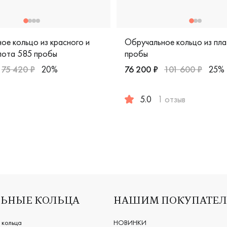
ое кольцо из красного и
Обручальное кольцо из пл
лота 585 пробы
пробы
75 420 ₽
20%
76 200 ₽
101 600 ₽
25%
цо, 4510334
ужские, парные, красное и белое золото 585 пробы, comfort f
5.0
1 отзыв
Женские, парные, платина 95
ЬНЫЕ КОЛЬЦА
НАШИМ ПОКУПАТЕ
 кольца
НОВИНКИ