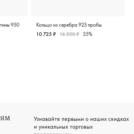
атины 950
Кольцо из серебра 925 пробы
10 725 ₽
16 500 ₽
35%
Женские, серебро 925 пробы, свадебные и в
it, дизайнерская, sde-62кб
0 пробы, comfort fit, дизайнерская, пк-114-35
Узнавайте первыми о наших скидках
ЛЯМ
и уникальных торговых