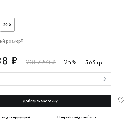
20.0
ый размер?
38 ₽
231 650 ₽
-25%
5.65 гр.
и
Добавить в корзину
ть для примерки
Получить видеообзор