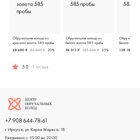
Обручальное кольцо из
Обручальное кольцо из
Обручальное 
красного золота 585 пробы
белого золота 585 пробы
белого золот
68 680 ₽
85 850 ₽
20%
94 013 ₽
125 350 ₽
25%
138 184 ₽
1
Женские, парные, белое золото
Мужские,
5.0
1 отзыв
Женские, мужские, парные, красное золото 585 пробы, co
Логотип компании
+7 908 644-78-61
г. Иркутск, ул. Карла Маркса, 18
Ежедневно с 10:00 до 20:00