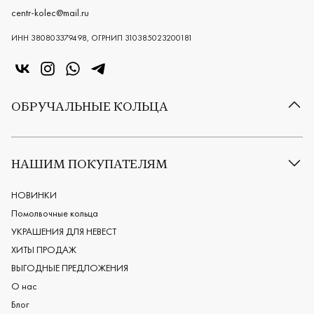
centr-kolec@mail.ru
ИНН 380803379498, ОГРНИП 310385023200181
«Центр колец» в VK
«Центр колец» в Instagram
«Центр колец» в Whatsapp
«Центр колец» в Telegram
ОБРУЧАЛЬНЫЕ КОЛЬЦА
Все обручальные кольца
Классические обручальные кольца
НАШИМ ПОКУПАТЕЛЯМ
Европейские обручальные кольца
Мужские обручальные кольца
НОВИНКИ
Женские обручальные кольца
Помолвочные кольца
Обручальные кольца из платины
УКРАШЕНИЯ ДЛЯ НЕВЕСТ
Дизайнерские обручальные кольца
ХИТЫ ПРОДАЖ
Черные обручальные кольца
ВЫГОДНЫЕ ПРЕДЛОЖЕНИЯ
О нас
Блог