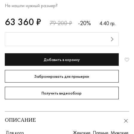
Не нашли нужный размер?
RUB
63360
63 360 ₽
79 200 ₽
-20%
4.40 гр.
Оплата долями
Добавить в корзину
Забронировать для примерки
Получить видеообзор
ОПИСАНИЕ
Для кого
Женские
,
Парные
,
Мужские