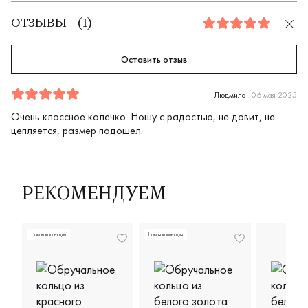
ОТЗЫВЫ
(
1
)
5.0
Оставить отзыв
Отзыв
1
5.0
5
Людмила
06 мая 2025
Очень классное колечко. Ношу с радостью, не давит, не
цепляется, размер подошел.
РЕКОМЕНДУЕМ
Новая коллекция
Новая коллекция